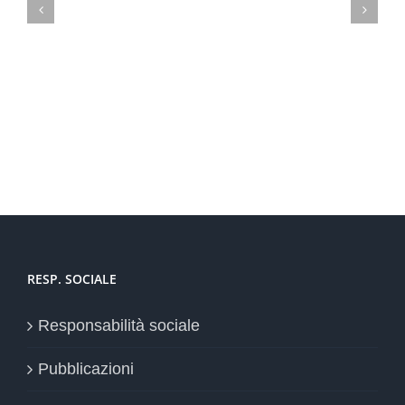
Imprese britanniche interessate a GDPR ed alla cyber
security
RESP. SOCIALE
Responsabilità sociale
Pubblicazioni