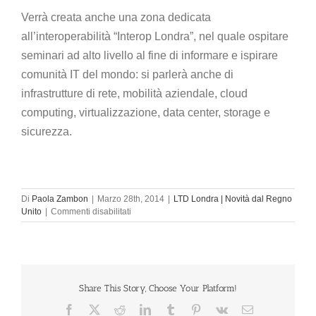
Verrà creata anche una zona dedicata
all’interoperabilità “Interop Londra”, nel quale ospitare
seminari ad alto livello al fine di informare e ispirare
comunità IT del mondo: si parlerà anche di
infrastrutture di rete, mobilità aziendale, cloud
computing, virtualizzazione, data center, storage e
sicurezza.
Di
Paola Zambon
|
Marzo 28th, 2014
|
LTD Londra | Novità dal Regno
su
Unito
|
Commenti disabilitati
LTD
–
Londra
regina
della
tecnologia
Share This Story, Choose Your Platform!
–
Facebook
X
Reddit
LinkedIn
Tumblr
Pinterest
Vk
Email
giugno