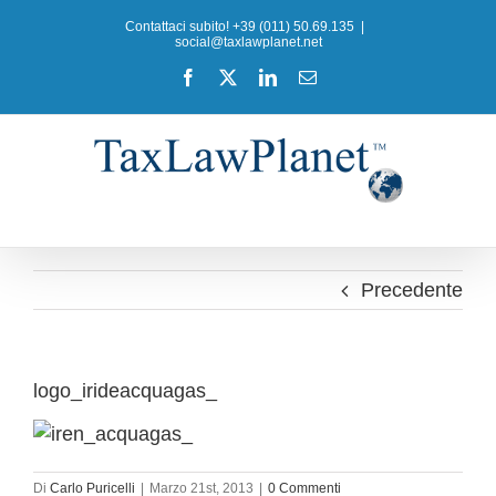
Salta
Contattaci subito! +39 (011) 50.69.135
|
al
social@taxlawplanet.net
contenuto
Facebook
X
LinkedIn
Email
Precedente
logo_irideacquagas_
Di
Carlo Puricelli
|
Marzo 21st, 2013
|
0 Commenti