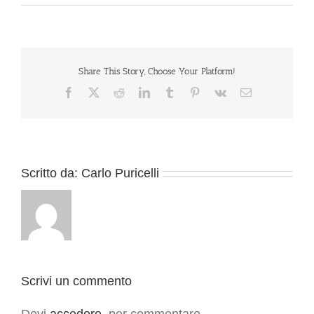
Share This Story, Choose Your Platform!
Facebook
X
Reddit
LinkedIn
Tumblr
Pinterest
Vk
Email
Scritto da:
Carlo Puricelli
Scrivi un commento
Devi
accedere
, per commentare.