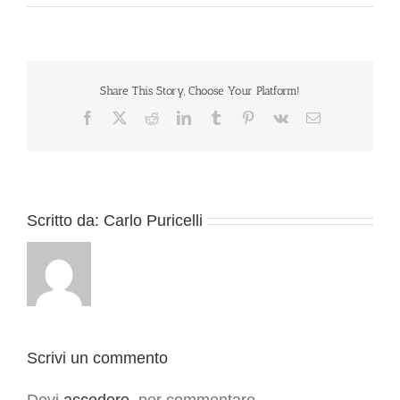
Share This Story, Choose Your Platform!
Facebook
X
Reddit
LinkedIn
Tumblr
Pinterest
Vk
Email
Scritto da:
Carlo Puricelli
Scrivi un commento
Devi
accedere
, per commentare.