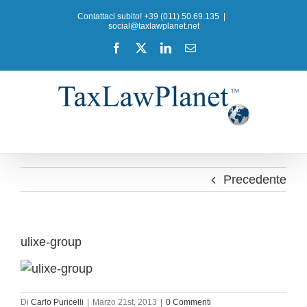
Salta
Contattaci subito! +39 (011) 50.69.135
|
al
social@taxlawplanet.net
contenuto
Facebook
X
LinkedIn
Email
Precedente
ulixe-group
Di
Carlo Puricelli
|
Marzo 21st, 2013
|
0 Commenti