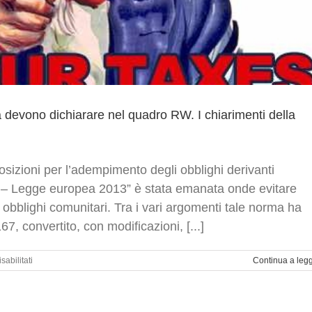
sa devono dichiarare nel quadro RW. I chiarimenti della
osizioni per l’adempimento degli obblighi derivanti
ea – Legge europea 2013” è stata emanata onde evitare
obblighi comunitari. Tra i vari argomenti tale norma ha
7, convertito, con modificazioni, [...]
su
abilitati
Continua a leg
Residenti
in
Italia
che