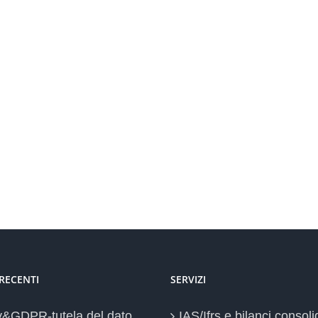
 RECENTI
SERVIZI
y&GDPR-tutela del dato
IAS/Ifrs e bilanci consoli