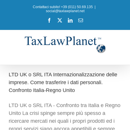
Salta
Contattaci subito! +39 (011) 50.69.135
|
al
social@taxlawplanet.net
contenuto
Facebook
X
LinkedIn
Email
LTD UK o SRL ITA Internazionalizzazione delle
imprese. Come trasferire i dati personali.
Confronto Italia-Regno Unito
LTD UK o SRL ITA - Confronto tra Italia e Regno
Unito La crisi spinge sempre più spesso a
ricercare mercati nei quali i propri prodotti ed i
propri servizi siano ancora appetibili e sempre