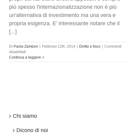
più spesso l'internazionalizzazione non è più
un'alternativa di investimento ma una vera e
propria esigenza. E' interessante notare che il
[...]
Di
Paola Zambon
|
Febbraio 12th, 2014
|
Diritto e fisco
|
Commenti
su
disabilitati
LTD
Continua a leggere
UK
o
SRL
ITA
Internazionalizzazione
delle
imprese.
Come
trasferire
i
Chi siamo
dati
personali.
Confronto
Dicono di noi
Italia-