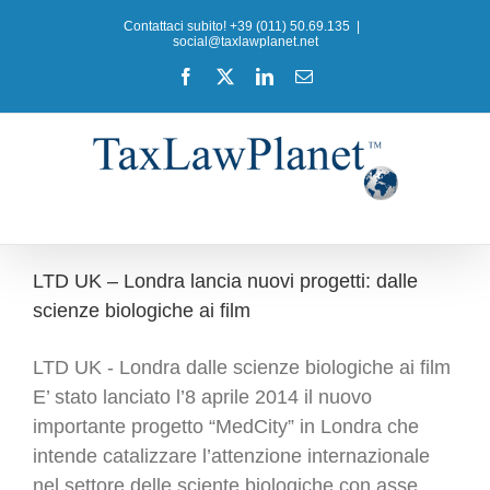
Salta
Contattaci subito! +39 (011) 50.69.135
|
al
social@taxlawplanet.net
contenuto
Facebook
X
LinkedIn
Email
LTD UK – Londra lancia nuovi progetti: dalle
scienze biologiche ai film
LTD UK - Londra dalle scienze biologiche ai film
E’ stato lanciato l’8 aprile 2014 il nuovo
importante progetto “MedCity” in Londra che
intende catalizzare l’attenzione internazionale
nel settore delle sciente biologiche con asse