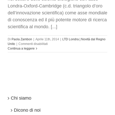
Londra-Oxford-Cambridge (c.d. triangolo d’oro
dell’innovazione scientifica) come asse mondiale
di conoscenza ed il più potente motore di ricerca
scientifica al mondo. [...]
Di
Paola Zambon
|
Aprile 11th, 2014
|
LTD Londra | Novità dal Regno
su
Unito
|
Commenti disabilitati
LTD
Continua a leggere
UK
–
Londra
lancia
nuovi
progetti:
dalle
scienze
biologiche
ai
Chi siamo
film
Dicono di noi