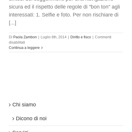
sicura ed il rispetto delle regole di "bon ton" agli
interessati: 1. Selfie e foto. Per non rischiare di
[...]
Di
Paola Zambon
|
Luglio 8th, 2014
|
Diritto e fisco
|
Commenti
su
disabilitati
Privacy
Continua a leggere
–
“Bon
ton”
per
le
vacanze
estive
sulla
navigazione
sicura
Chi siamo
(privacy)
Dicono di noi