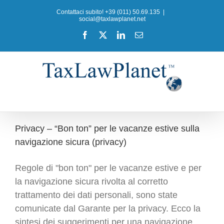
Salta
Contattaci subito! +39 (011) 50.69.135
|
al
social@taxlawplanet.net
contenuto
Facebook
X
LinkedIn
Email
Privacy – “Bon ton” per le vacanze estive sulla
navigazione sicura (privacy)
Regole di "bon ton" per le vacanze estive e per
la navigazione sicura rivolta al corretto
trattamento dei dati personali, sono state
comunicate dal Garante per la privacy. Ecco la
sintesi dei suggerimenti per una navigazione