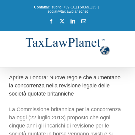
Salta
Contattaci subito! +39 (011) 50.69.135
|
al
social@taxlawplanet.net
contenuto
Facebook
X
LinkedIn
Email
Aprire a Londra: Nuove regole che aumentano
la concorrenza nella revisione legale delle
società quotate britanniche
La Commissione britannica per la concorrenza
ha oggi (22 luglio 2013) proposto che ogni
cinque anni gli incarichi di revisione per le
società quotate in borsa vengano rivisti e si