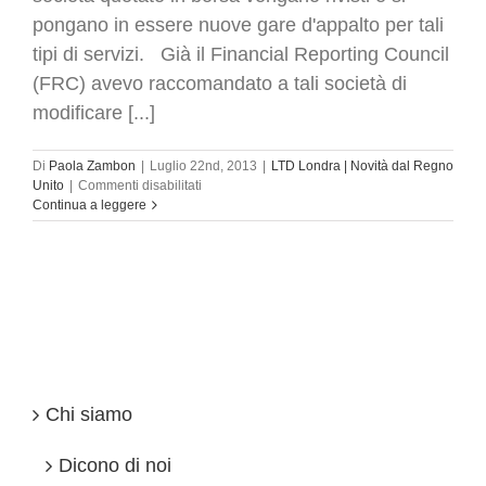
pongano in essere nuove gare d'appalto per tali
tipi di servizi. Già il Financial Reporting Council
(FRC) avevo raccomandato a tali società di
modificare [...]
Di
Paola Zambon
|
Luglio 22nd, 2013
|
LTD Londra | Novità dal Regno
su
Unito
|
Commenti disabilitati
Aprire
Continua a leggere
a
Londra:
Nuove
regole
che
aumentano
la
concorrenza
nella
revisione
Chi siamo
legale
delle
società
Dicono di noi
quotate