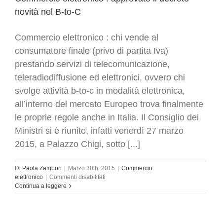
novità nel B-to-C
Commercio elettronico : chi vende al
consumatore finale (privo di partita Iva)
prestando servizi di telecomunicazione,
teleradiodiffusione ed elettronici, ovvero chi
svolge attività b-to-c in modalità elettronica,
all’interno del mercato Europeo trova finalmente
le proprie regole anche in Italia. Il Consiglio dei
Ministri si è riunito, infatti venerdì 27 marzo
2015, a Palazzo Chigi, sotto [...]
Di
Paola Zambon
|
Marzo 30th, 2015
|
Commercio
su
elettronico
|
Commenti disabilitati
Commercio
Continua a leggere
elettronico
:
approvato