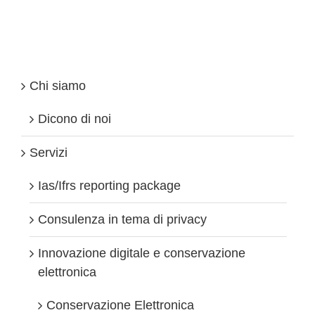
il
decreto
–
novità
nel
B-
to-
Chi siamo
C
Dicono di noi
Servizi
Ias/Ifrs reporting package
Consulenza in tema di privacy
Innovazione digitale e conservazione
elettronica
Conservazione Elettronica