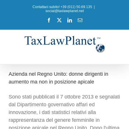
Salta
Contattaci subito! +39 (011) 50.69.135
|
al
social@taxlawplanet.net
contenuto
Facebook
X
LinkedIn
Email
Azienda nel Regno Unito: donne dirigenti in
aumento ma non in posizione apicale
Sono stati pubblicati il 7 ottobre 2013 e segnalati
dal Dipartimento governativo affari ed
innovazione, i dati statistici relativi alla
rappresentanza del genere femminile in
posizione apicale nel Regno Unito. Dopo l'ultima