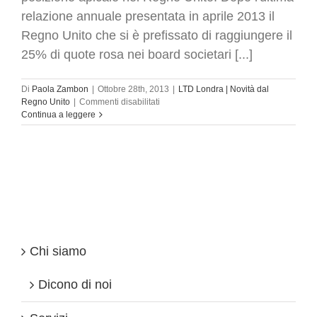
relazione annuale presentata in aprile 2013 il
Regno Unito che si è prefissato di raggiungere il
25% di quote rosa nei board societari [...]
Di
Paola Zambon
|
Ottobre 28th, 2013
|
LTD Londra | Novità dal
su
Regno Unito
|
Commenti disabilitati
Azienda
Continua a leggere
nel
Regno
Unito:
donne
dirigenti
in
aumento
ma
non
in
Chi siamo
posizione
apicale
Dicono di noi