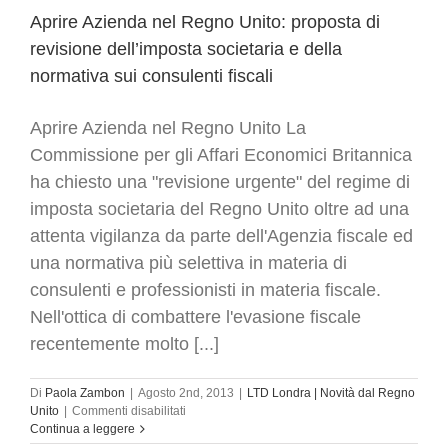
Divario
retributivo
Aprire Azienda nel Regno Unito: proposta di
uomo
revisione dell’imposta societaria e della
donna
normativa sui consulenti fiscali
Aprire Azienda nel Regno Unito La
Commissione per gli Affari Economici Britannica
ha chiesto una "revisione urgente" del regime di
imposta societaria del Regno Unito oltre ad una
attenta vigilanza da parte dell'Agenzia fiscale ed
una normativa più selettiva in materia di
consulenti e professionisti in materia fiscale.
Nell'ottica di combattere l'evasione fiscale
recentemente molto [...]
Di
Paola Zambon
|
Agosto 2nd, 2013
|
LTD Londra | Novità dal Regno
su
Unito
|
Commenti disabilitati
Aprire
Continua a leggere
Azienda