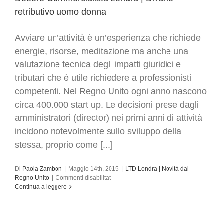
retributivo uomo donna
Avviare un’attività è un’esperienza che richiede
energie, risorse, meditazione ma anche una
valutazione tecnica degli impatti giuridici e
tributari che è utile richiedere a professionisti
competenti. Nel Regno Unito ogni anno nascono
circa 400.000 start up. Le decisioni prese dagli
amministratori (director) nei primi anni di attività
incidono notevolmente sullo sviluppo della
stessa, proprio come [...]
Di
Paola Zambon
|
Maggio 14th, 2015
|
LTD Londra | Novità dal
su
Regno Unito
|
Commenti disabilitati
Dottore
Continua a leggere
Commercialista
Londra
|