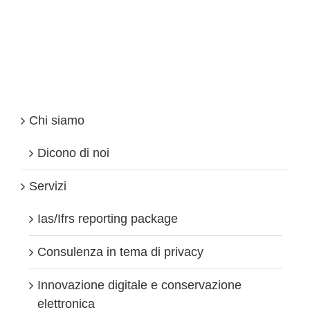
nel
Regno
Unito:
proposta
di
revisione
dell’imposta
societaria
e
Chi siamo
della
normativa
sui
Dicono di noi
consulenti
fiscali
Servizi
Ias/Ifrs reporting package
Consulenza in tema di privacy
Innovazione digitale e conservazione
elettronica