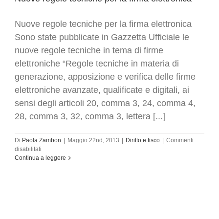
Nuove regole tecniche per la firma elettronica
Sono state pubblicate in Gazzetta Ufficiale le
nuove regole tecniche in tema di firme
elettroniche “Regole tecniche in materia di
generazione, apposizione e verifica delle firme
elettroniche avanzate, qualificate e digitali, ai
sensi degli articoli 20, comma 3, 24, comma 4,
28, comma 3, 32, comma 3, lettera [...]
Di
Paola Zambon
|
Maggio 22nd, 2013
|
Diritto e fisco
|
Commenti
su
disabilitati
Nuove
Continua a leggere
regole
tecniche
per
la
firma
elettronica