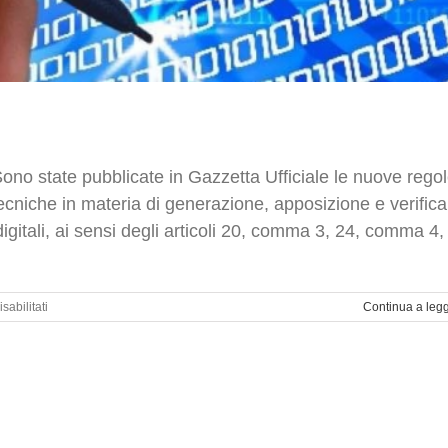
Sono state pubblicate in Gazzetta Ufficiale le nuove rego
tecniche in materia di generazione, apposizione e verifica
digitali, ai sensi degli articoli 20, comma 3, 24, comma 4,
su
abilitati
Continua a leg
Nuove
regole
tecniche
per
la
firma
elettronica