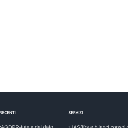
 RECENTI
SERVIZI
y&GDPR-tutela del dato
IAS/Ifrs e bilanci consoli