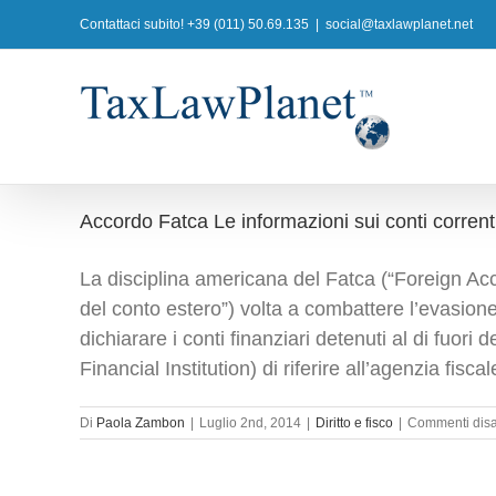
Salta
Contattaci subito! +39 (011) 50.69.135
|
social@taxlawplanet.net
al
contenuto
Accordo Fatca Le informazioni sui conti correnti
La disciplina americana del Fatca (“Foreign Acc
del conto estero”) volta a combattere l’evasione 
dichiarare i conti finanziari detenuti al di fuori de
Financial Institution) di riferire all’agenzia fiscal
Di
Paola Zambon
|
Luglio 2nd, 2014
|
Diritto e fisco
|
Commenti disab