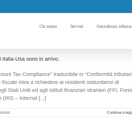
Chi siamo
Servizi
Consulenza tributar
 Italia-Usa sono in arrivo.
ount Tax Compliance” traducibile in “Conformità tributar
fiscale mira a richiedere ai residenti statunitensi di
gli Stati Uniti ed agli istituti finanziari stranieri (FFI, Fore
e (IRS – Internal [...]
su
ilitati
Continua a leg
Accordo
Fatca
Le