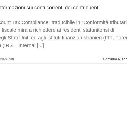
informazioni
sui
ormazioni sui conti correnti dei contribuenti
conti
correnti
ount Tax Compliance” traducibile in “Conformità tributar
Italia-
Usa
fiscale mira a richiedere ai residenti statunitensi di
sono
gli Stati Uniti ed agli istituti finanziari stranieri (FFI, Fore
in
arrivo.
e (IRS – Internal [...]
su
sabilitati
Continua a leg
Conto
Corrente
Estero
Italia-
USA:
scambio
di
informazioni
sui
conti
correnti
dei
contribuenti