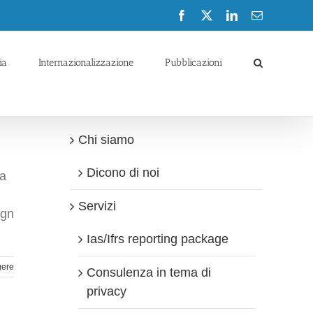
Facebook
X
LinkedIn
Email
ia
Internazionalizzazione
Pubblicazioni
Chi siamo
Dicono di noi
ia
Servizi
ign
Ias/Ifrs reporting package
gere
Consulenza in tema di
privacy