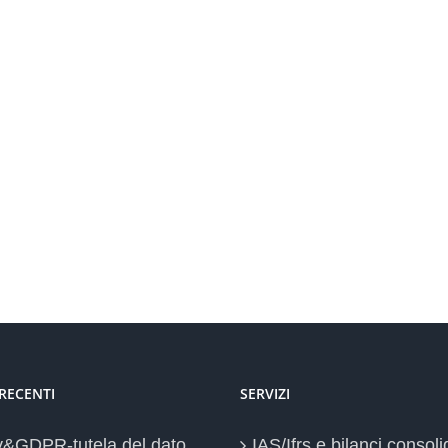
 RECENTI
SERVIZI
y&GDPR-tutela del dato
IAS/Ifrs e bilanci consoli