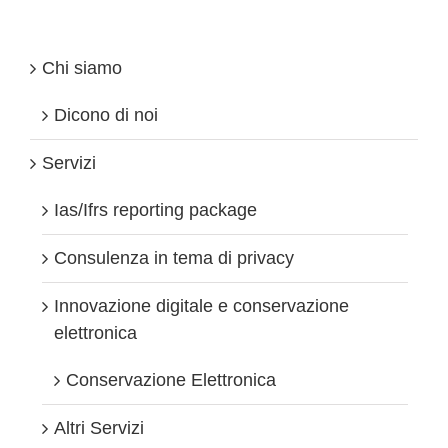
contabili
novità
dal
1°
Chi siamo
gennaio
2015
Dicono di noi
Servizi
Ias/Ifrs reporting package
Consulenza in tema di privacy
Innovazione digitale e conservazione
elettronica
Conservazione Elettronica
Altri Servizi