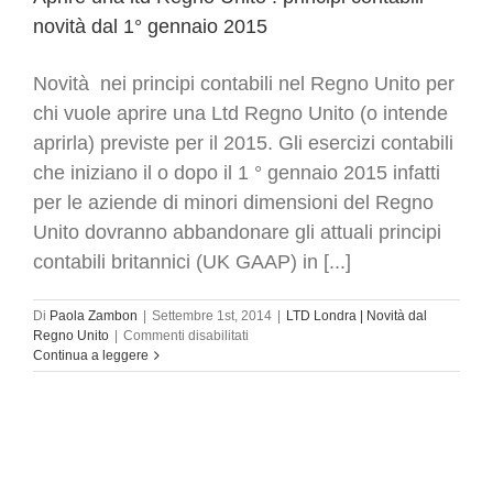
novità dal 1° gennaio 2015
Novità nei principi contabili nel Regno Unito per
chi vuole aprire una Ltd Regno Unito (o intende
aprirla) previste per il 2015. Gli esercizi contabili
che iniziano il o dopo il 1 ° gennaio 2015 infatti
per le aziende di minori dimensioni del Regno
Unito dovranno abbandonare gli attuali principi
contabili britannici (UK GAAP) in [...]
Di
Paola Zambon
|
Settembre 1st, 2014
|
LTD Londra | Novità dal
su
Regno Unito
|
Commenti disabilitati
Aprire
Continua a leggere
una
ltd
Regno
Unito
:
principi