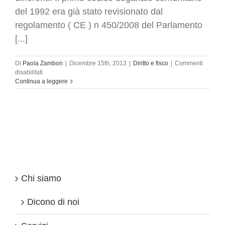
del 1992 era già stato revisionato dal
regolamento ( CE ) n 450/2008 del Parlamento
[...]
Di
Paola Zambon
|
Dicembre 15th, 2013
|
Diritto e fisco
|
Commenti
su
disabilitati
Dogana:
Continua a leggere
proposte
sanzioni
uniformi
nella
UE
Chi siamo
Dicono di noi