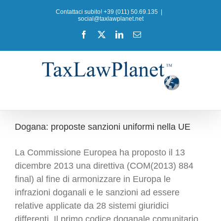
Salta
Contattaci subito! +39 (011) 50.69.135
|
al
social@taxlawplanet.net
contenuto
Facebook
X
LinkedIn
Email
Dogana: proposte sanzioni uniformi nella UE
La Commissione Europea ha proposto il 13
dicembre 2013 una direttiva (COM(2013) 884
final) al fine di armonizzare in Europa le
infrazioni doganali e le sanzioni ad essere
relative applicate da 28 sistemi giuridici
differenti. Il primo codice doganale comunitario