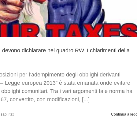
sa devono dichiarare nel quadro RW. I chiarimenti della
osizioni per l’adempimento degli obblighi derivanti
ea – Legge europea 2013” è stata emanata onde evitare
obblighi comunitari. Tra i vari argomenti tale norma ha
7, convertito, con modificazioni, [...]
su
abilitati
Continua a leg
Residenti
in
Italia
che