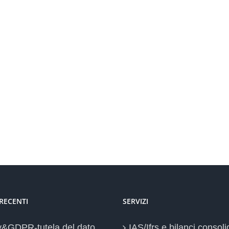
 RECENTI
SERVIZI
y&GDPR-tutela del dato
IAS/Ifrs e bilanci consoli