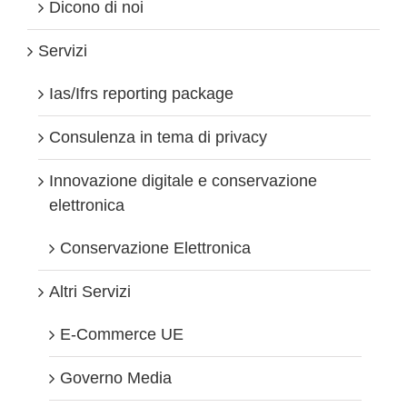
in
Dicono di noi
tecnologie
digitali
Servizi
e
srl
a
Ias/Ifrs reporting package
1
euro
Consulenza in tema di privacy
Innovazione digitale e conservazione
elettronica
Conservazione Elettronica
Altri Servizi
E-Commerce UE
Governo Media