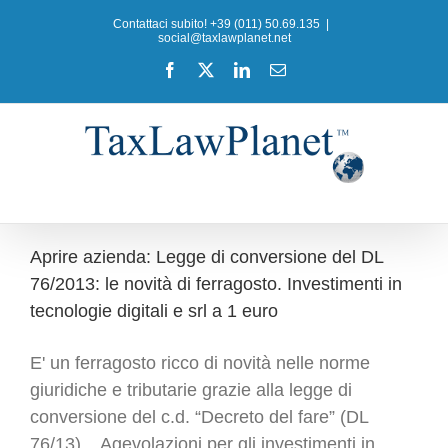
Salta
Contattaci subito! +39 (011) 50.69.135
|
al
social@taxlawplanet.net
contenuto
Facebook
X
LinkedIn
Email
Aprire azienda: Legge di conversione del DL
76/2013: le novità di ferragosto. Investimenti in
tecnologie digitali e srl a 1 euro
E' un ferragosto ricco di novità nelle norme
giuridiche e tributarie grazie alla legge di
conversione del c.d. “Decreto del fare” (DL
76/13). Agevolazioni per gli investimenti in