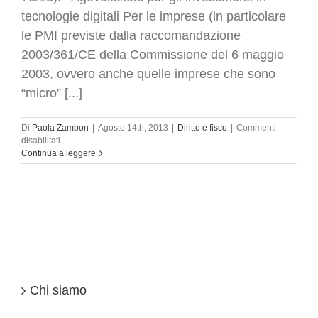
tecnologie digitali Per le imprese (in particolare
le PMI previste dalla raccomandazione
2003/361/CE della Commissione del 6 maggio
2003, ovvero anche quelle imprese che sono
“micro” [...]
Di
Paola Zambon
|
Agosto 14th, 2013
|
Diritto e fisco
|
Commenti
su
disabilitati
Aprire
Continua a leggere
azienda:
Legge
di
conversione
del
DL
76/2013:
le
novità
di
Chi siamo
ferragosto.
Investimenti