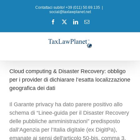
Salta
Contattaci subito! +39 (011) 50.69.135
|
al
social@taxlawplanet.net
contenuto
Facebook
X
LinkedIn
Email
Cloud computing & Disaster Recovery: obbligo
per i provider di dichiarare l’esatta localizzazione
geografica dei dati
Il Garante privacy ha dato parere positivo allo
schema di “Linee-guida per il Disaster Recovery
delle pubbliche amministrazioni” predisposto
dall’Agenzia per l’Italia digitale (ex DigitPa),
emanate ai sensi dell'articolo 50-bis, comma 3,