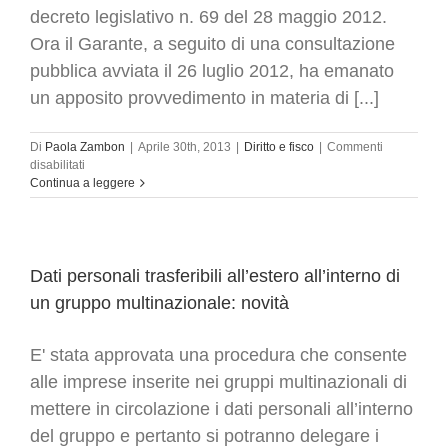
decreto legislativo n. 69 del 28 maggio 2012.
Ora il Garante, a seguito di una consultazione
pubblica avviata il 26 luglio 2012, ha emanato
un apposito provvedimento in materia di [...]
Di
Paola Zambon
|
Aprile 30th, 2013
|
Diritto e fisco
|
Commenti
su
disabilitati
Privacy:
Continua a leggere
obbligo
di
notificare
gli
attacchi
Dati personali trasferibili all’estero all’interno di
informatici
un gruppo multinazionale: novità
o
altri
eventi
E' stata approvata una procedura che consente
dannosi
alle imprese inserite nei gruppi multinazionali di
al
Garante
mettere in circolazione i dati personali all’interno
del gruppo e pertanto si potranno delegare i