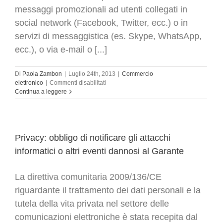
dati
messaggi promozionali ad utenti collegati in
social network (Facebook, Twitter, ecc.) o in
servizi di messaggistica (es. Skype, WhatsApp,
ecc.), o via e-mail o [...]
Di
Paola Zambon
|
Luglio 24th, 2013
|
Commercio
su
elettronico
|
Commenti disabilitati
Social
Continua a leggere
Media
Marketing
Privacy
:
Promuoversi
Privacy: obbligo di notificare gli attacchi
attraverso
informatici o altri eventi dannosi al Garante
i
social
media
La direttiva comunitaria 2009/136/CE
riguardante il trattamento dei dati personali e la
tutela della vita privata nel settore delle
comunicazioni elettroniche è stata recepita dal