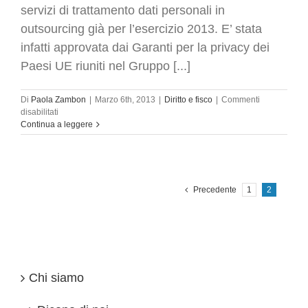
servizi di trattamento dati personali in
outsourcing già per l’esercizio 2013. E’ stata
infatti approvata dai Garanti per la privacy dei
Paesi UE riuniti nel Gruppo [...]
Di
Paola Zambon
|
Marzo 6th, 2013
|
Diritto e fisco
|
Commenti
su
disabilitati
Dati
Continua a leggere
personali
trasferibili
all’estero
all’interno
di
Precedente
1
2
un
gruppo
multinazionale:
novità
Chi siamo