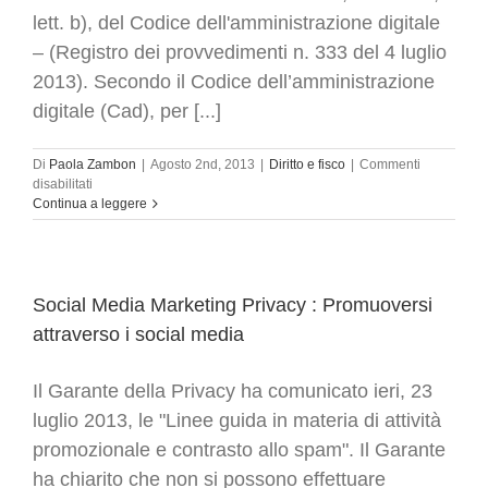
lett. b), del Codice dell'amministrazione digitale
– (Registro dei provvedimenti n. 333 del 4 luglio
2013). Secondo il Codice dell’amministrazione
digitale (Cad), per [...]
Di
Paola Zambon
|
Agosto 2nd, 2013
|
Diritto e fisco
|
Commenti
su
disabilitati
Cloud
Continua a leggere
computing
&
Disaster
Recovery:
obbligo
Social Media Marketing Privacy : Promuoversi
per
attraverso i social media
i
provider
di
Il Garante della Privacy ha comunicato ieri, 23
dichiarare
luglio 2013, le "Linee guida in materia di attività
l’esatta
localizzazione
promozionale e contrasto allo spam". Il Garante
geografica
ha chiarito che non si possono effettuare
dei