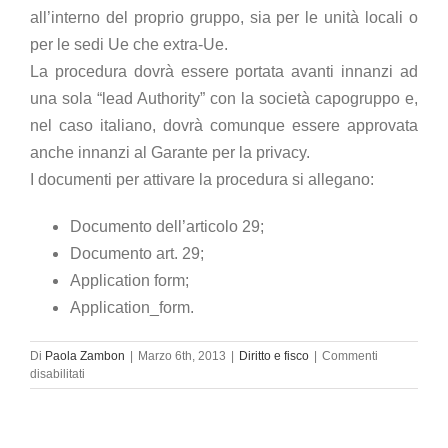
all’interno del proprio gruppo, sia per le unità locali o
per le sedi Ue che extra-Ue.
La procedura dovrà essere portata avanti innanzi ad
una sola “lead Authority” con la società capogruppo e,
nel caso italiano, dovrà comunque essere approvata
anche innanzi al Garante per la privacy.
I documenti per attivare la procedura si allegano:
Documento dell’articolo 29;
Documento art. 29;
Application form;
Application_form.
Di
Paola Zambon
|
Marzo 6th, 2013
|
Diritto e fisco
|
Commenti
su
disabilitati
Dati
personali
trasferibili
all’estero