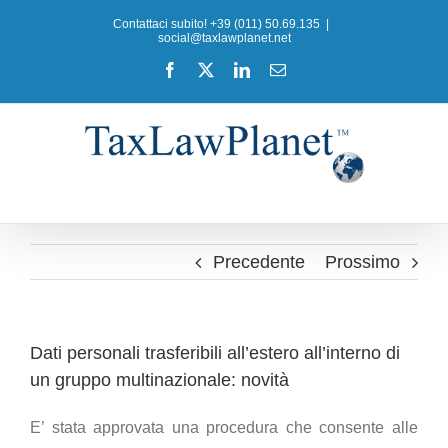
Salta
Contattaci subito! +39 (011) 50.69.135
|
al
social@taxlawplanet.net
contenuto
Facebook
X
LinkedIn
Email
Precedente
Prossimo
Dati personali trasferibili all’estero all’interno di
un gruppo multinazionale: novità
E’ stata approvata una procedura che consente alle