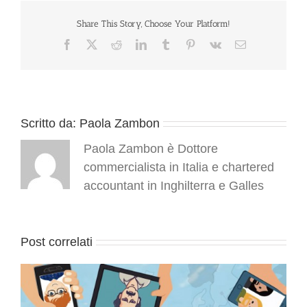
all’interno
di
Share This Story, Choose Your Platform!
un
Facebook
X
Reddit
LinkedIn
Tumblr
Pinterest
Vk
Email
gruppo
multinazionale:
novità
Scritto da:
Paola Zambon
Paola Zambon è Dottore
commercialista in Italia e chartered
accountant in Inghilterra e Galles
Post correlati