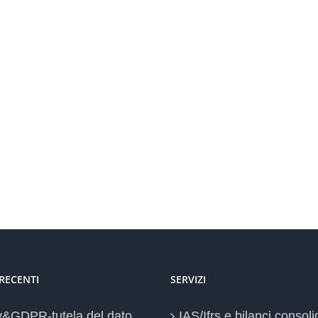
 RECENTI
SERVIZI
y&GDPR-tutela del dato
IAS/Ifrs e bilanci consoli