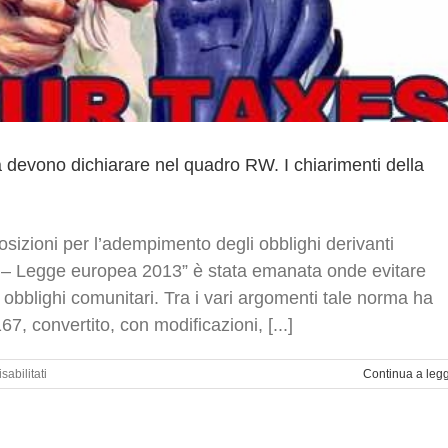
sa devono dichiarare nel quadro RW. I chiarimenti della
osizioni per l’adempimento degli obblighi derivanti
ea – Legge europea 2013” è stata emanata onde evitare
obblighi comunitari. Tra i vari argomenti tale norma ha
7, convertito, con modificazioni, [...]
su
abilitati
Continua a leg
Residenti
in
Italia
che