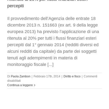
percepiti
Il provvedimento dell’Agenzia delle entrate 18
dicembre 2013 n. 151663 (ex art. 9 della legge
europea 2013) ha previsto l’applicazione di una
ritenuta al 20% per tutti i flussi finanziari esteri
percepiti dal 1° gennaio 2014 (redditi diversi ed
alcuni redditi da capitale) da parte dei soggetti
tenuti agli adempimenti in materia di
monitoraggio fiscale [...]
Di
Paola Zambon
|
Febbraio 17th, 2014
|
Diritto e fisco
|
Commenti
su
disabilitati
Ritenute
Continua a leggere
al
20%
per
flussi
finanziari