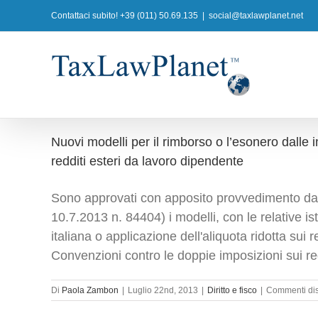
Salta
Contattaci subito! +39 (011) 50.69.135
|
social@taxlawplanet.net
al
contenuto
Nuovi modelli per il rimborso o l’esonero dalle i
redditi esteri da lavoro dipendente
Sono approvati con apposito provvedimento da p
10.7.2013 n. 84404) i modelli, con le relative i
italiana o applicazione dell'aliquota ridotta sui r
Convenzioni contro le doppie imposizioni sui red
Di
Paola Zambon
|
Luglio 22nd, 2013
|
Diritto e fisco
|
Commenti disa