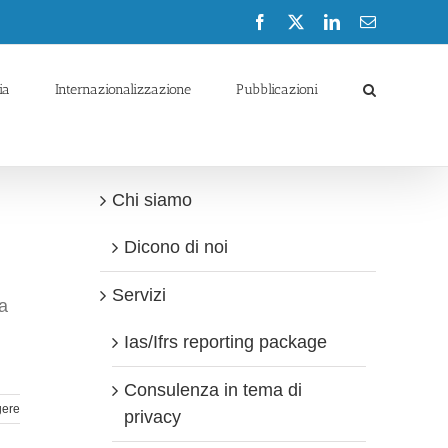
Facebook
X
LinkedIn
Email
ia
Internazionalizzazione
Pubblicazioni
Chi siamo
Dicono di noi
Servizi
ta
Ias/Ifrs reporting package
Consulenza in tema di
gere
privacy