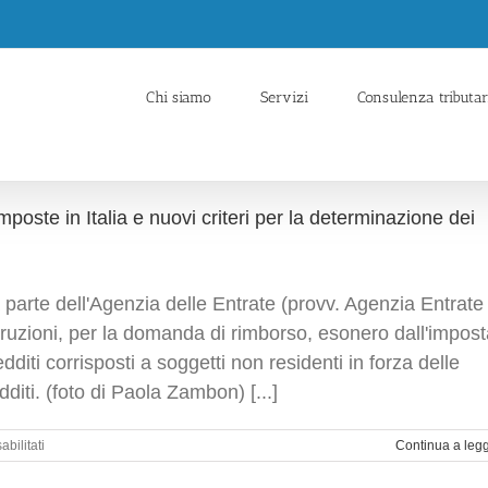
Chi siamo
Servizi
Consulenza tributar
mposte in Italia e nuovi criteri per la determinazione dei
arte dell'Agenzia delle Entrate (provv. Agenzia Entrate
struzioni, per la domanda di rimborso, esonero dall'impos
edditi corrisposti a soggetti non residenti in forza delle
diti. (foto di Paola Zambon) [...]
su
bilitati
Continua a leg
Nuovi
modelli