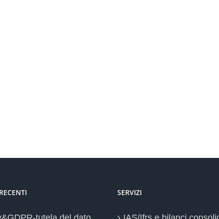
 RECENTI
SERVIZI
y&GDPR-tutela del dato
IAS/Ifrs e bilanci consoli