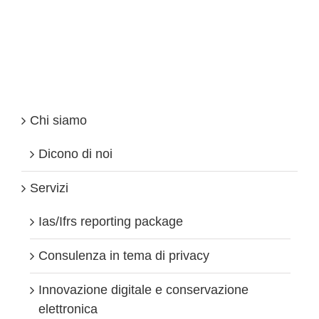
novità
che
impattano
sul
Fisco
Chi siamo
Dicono di noi
Servizi
Ias/Ifrs reporting package
Consulenza in tema di privacy
Innovazione digitale e conservazione
elettronica