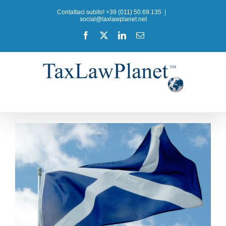
Salta
Contattaci subito! +39 (011) 50.69.135
|
al
social@taxlawplanet.net
contenuto
Facebook
X
LinkedIn
Email