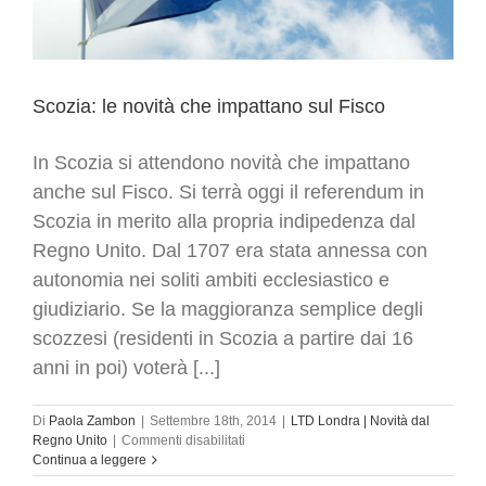
Scozia: le novità che impattano sul Fisco
In Scozia si attendono novità che impattano
anche sul Fisco. Si terrà oggi il referendum in
Scozia in merito alla propria indipedenza dal
Regno Unito. Dal 1707 era stata annessa con
autonomia nei soliti ambiti ecclesiastico e
giudiziario. Se la maggioranza semplice degli
scozzesi (residenti in Scozia a partire dai 16
anni in poi) voterà [...]
Di
Paola Zambon
|
Settembre 18th, 2014
|
LTD Londra | Novità dal
su
Regno Unito
|
Commenti disabilitati
Scozia:
Continua a leggere
le