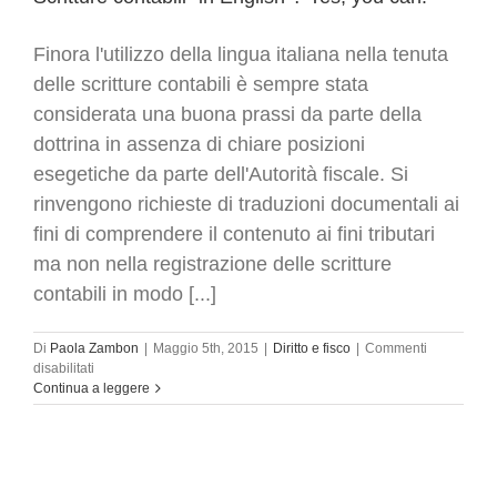
Finora l'utilizzo della lingua italiana nella tenuta
delle scritture contabili è sempre stata
considerata una buona prassi da parte della
dottrina in assenza di chiare posizioni
esegetiche da parte dell'Autorità fiscale. Si
rinvengono richieste di traduzioni documentali ai
fini di comprendere il contenuto ai fini tributari
ma non nella registrazione delle scritture
contabili in modo [...]
Di
Paola Zambon
|
Maggio 5th, 2015
|
Diritto e fisco
|
Commenti
su
disabilitati
Scritture
Continua a leggere
contabili
“in
English”?
Yes,
you