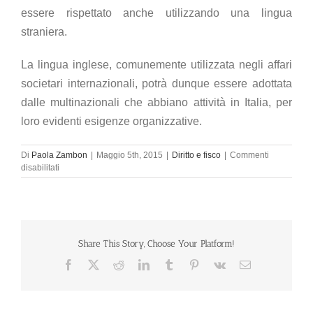
essere rispettato anche utilizzando una lingua
straniera.
La lingua inglese, comunemente utilizzata negli affari
societari internazionali, potrà dunque essere adottata
dalle multinazionali che abbiano attività in Italia, per
loro evidenti esigenze organizzative.
Di
Paola Zambon
|
Maggio 5th, 2015
|
Diritto e fisco
|
Commenti
su
disabilitati
Scritture
contabili
“in
English”?
Yes,
you
Share This Story, Choose Your Platform!
can!
Facebook
X
Reddit
LinkedIn
Tumblr
Pinterest
Vk
Email