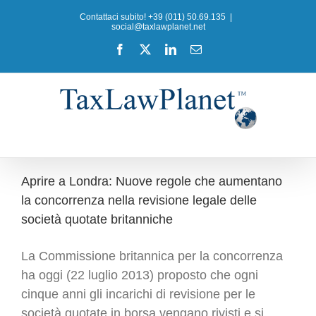
Salta
Contattaci subito! +39 (011) 50.69.135
|
al
social@taxlawplanet.net
contenuto
Facebook
X
LinkedIn
Email
Aprire a Londra: Nuove regole che aumentano
la concorrenza nella revisione legale delle
società quotate britanniche
La Commissione britannica per la concorrenza
ha oggi (22 luglio 2013) proposto che ogni
cinque anni gli incarichi di revisione per le
società quotate in borsa vengano rivisti e si