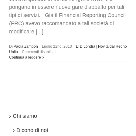
pongano in essere nuove gare d'appalto per tali
tipi di servizi. Già il Financial Reporting Council
(FRC) avevo raccomandato a tali società di
modificare [...]
Di
Paola Zambon
|
Luglio 22nd, 2013
|
LTD Londra | Novità dal Regno
su
Unito
|
Commenti disabilitati
Aprire
Continua a leggere
a
Londra:
Nuove
regole
che
aumentano
la
concorrenza
nella
revisione
Chi siamo
legale
delle
società
Dicono di noi
quotate