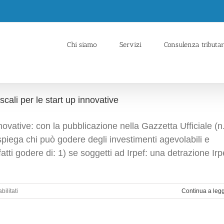
Chi siamo
Servizi
Consulenza tributar
cali per le start up innovative
nnovative: con la pubblicazione nella Gazzetta Ufficiale (n
iega chi può godere degli investimenti agevolabili e
atti godere di: 1) se soggetti ad Irpef: una detrazione Irp
su
ilitati
Continua a leg
Consulenza
Imprese:
Partono