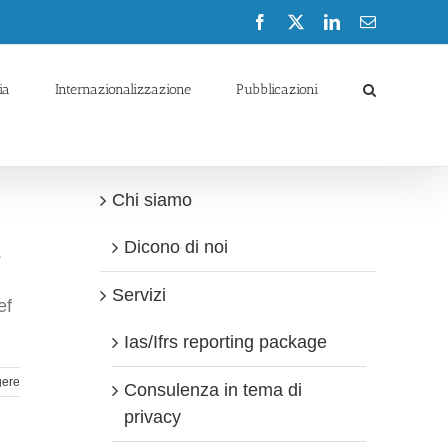
Facebook
X
LinkedIn
Email
ia
Internazionalizzazione
Pubblicazioni
Chi siamo
Dicono di noi
.
Servizi
ef
Ias/Ifrs reporting package
gere
Consulenza in tema di
privacy