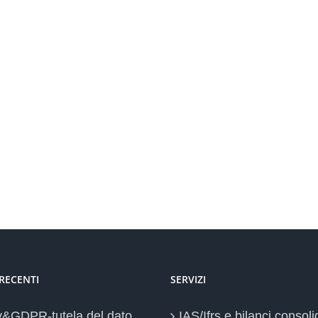
 RECENTI
SERVIZI
y&GDPR-tutela del dato
IAS/Ifrs e bilanci consoli