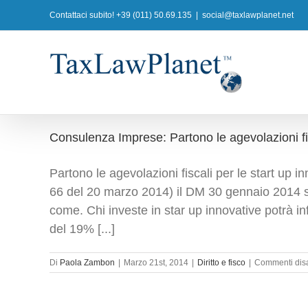
Salta
Contattaci subito! +39 (011) 50.69.135
|
social@taxlawplanet.net
al
contenuto
Consulenza Imprese: Partono le agevolazioni fis
Partono le agevolazioni fiscali per le start up i
66 del 20 marzo 2014) il DM 30 gennaio 2014 sp
come. Chi investe in star up innovative potrà inf
del 19% [...]
Di
Paola Zambon
|
Marzo 21st, 2014
|
Diritto e fisco
|
Commenti disab