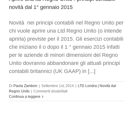
novità dal 1° gennaio 2015
Novità nei principi contabili nel Regno Unito per
chi vuole aprire una Ltd Regno Unito (o intende
aprirla) previste per il 2015. Gli esercizi contabili
che iniziano il o dopo il 1 ° gennaio 2015 infatti
per le aziende di minori dimensioni del Regno
Unito dovranno abbandonare gli attuali principi
contabili britannici (UK GAAP) in [...]
Di
Paola Zambon
|
Settembre 1st, 2014
|
LTD Londra | Novità dal
su
Regno Unito
|
Commenti disabilitati
Aprire
Continua a leggere
una
ltd
Regno
Unito
:
principi