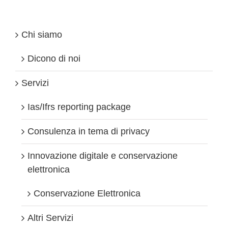
contabili
novità
dal
1°
Chi siamo
gennaio
2015
Dicono di noi
Servizi
Ias/Ifrs reporting package
Consulenza in tema di privacy
Innovazione digitale e conservazione
elettronica
Conservazione Elettronica
Altri Servizi