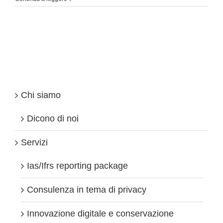
come
una
Ferrari
il
Regno
Unito
batte
qualsiasi
altra
meta
Chi siamo
europea
Dicono di noi
Servizi
Ias/Ifrs reporting package
Consulenza in tema di privacy
Innovazione digitale e conservazione