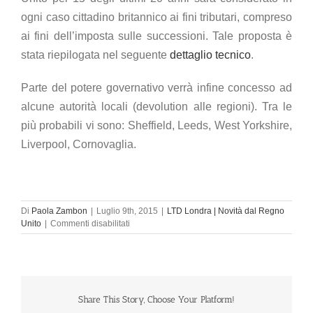
ogni caso cittadino britannico ai fini tributari, compreso
ai fini dell’imposta sulle successioni. Tale proposta è
stata riepilogata nel seguente
dettaglio tecnico
.
Parte del potere governativo verrà infine concesso ad
alcune autorità locali (devolution alle regioni). Tra le
più probabili vi sono: Sheffield, Leeds, West Yorkshire,
Liverpool, Cornovaglia.
Di
Paola Zambon
|
Luglio 9th, 2015
|
LTD Londra | Novità dal Regno
su
Unito
|
Commenti disabilitati
Londra:
come
una
Ferrari
il
Regno
Share This Story, Choose Your Platform!
Unito