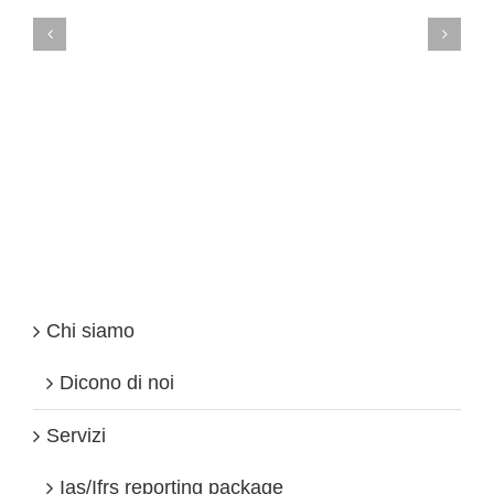
Imprese britanniche interessate a GDPR ed alla cyber
security
Chi siamo
Dicono di noi
Servizi
Ias/Ifrs reporting package