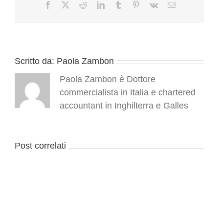
Facebook
X
Reddit
LinkedIn
Tumblr
Pinterest
Vk
Email
batte
qualsiasi
altra
meta
europea
Scritto da:
Paola Zambon
Paola Zambon è Dottore
commercialista in Italia e chartered
accountant in Inghilterra e Galles
Post correlati