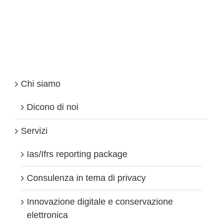
novità
che
impattano
sul
Fisco
Chi siamo
Dicono di noi
Servizi
Ias/Ifrs reporting package
Consulenza in tema di privacy
Innovazione digitale e conservazione
elettronica