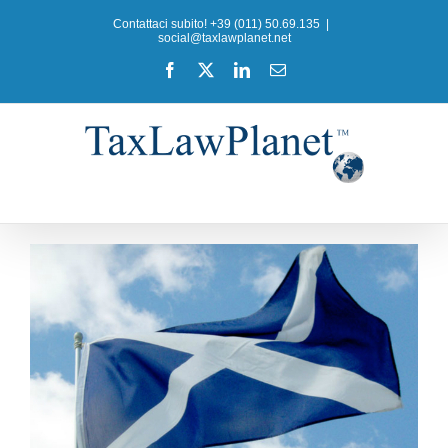
Salta
Contattaci subito! +39 (011) 50.69.135
|
al
social@taxlawplanet.net
contenuto
Facebook
X
LinkedIn
Email