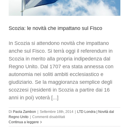
Scozia: le novità che impattano sul Fisco
In Scozia si attendono novità che impattano
anche sul Fisco. Si terrà oggi il referendum in
Scozia in merito alla propria indipedenza dal
Regno Unito. Dal 1707 era stata annessa con
autonomia nei soliti ambiti ecclesiastico e
giudiziario. Se la maggioranza semplice degli
scozzesi (residenti in Scozia a partire dai 16
anni in poi) voterà [...]
Di
Paola Zambon
|
Settembre 18th, 2014
|
LTD Londra | Novità dal
su
Regno Unito
|
Commenti disabilitati
Scozia:
Continua a leggere
le