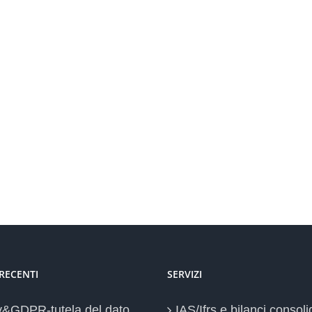
 RECENTI
SERVIZI
y&GDPR-tutela del dato
IAS/Ifrs e bilanci consoli