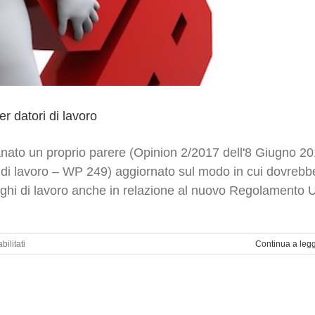
er datori di lavoro
ato un proprio parere (Opinion 2/2017 dell'8 Giugno 2
hi di lavoro – WP 249) aggiornato sul modo in cui dovrebb
luoghi di lavoro anche in relazione al nuovo Regolamento 
su
ilitati
Continua a leg
Dati
personali
nei
luoghi
di