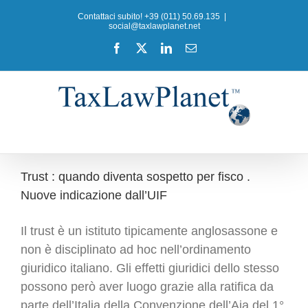
Salta
Contattaci subito! +39 (011) 50.69.135
|
al
social@taxlawplanet.net
contenuto
Facebook
X
LinkedIn
Email
Trust : quando diventa sospetto per fisco .
Nuove indicazione dall’UIF
Il trust è un istituto tipicamente anglosassone e
non è disciplinato ad hoc nell’ordinamento
giuridico italiano. Gli effetti giuridici dello stesso
possono però aver luogo grazie alla ratifica da
parte dell’Italia della Convenzione dell’Aja del 1°