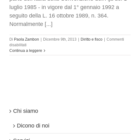
luglio 1985 - in vigore dal 1° gennaio 1992 a
seguito della L. 16 ottobre 1989, n. 364.
Normalmente [...]
Di
Paola Zambon
|
Dicembre 9th, 2013
|
Diritto e fisco
|
Commenti
su
disabilitati
Trust
Continua a leggere
:
quando
diventa
sospetto
per
fisco
.
Nuove
indicazione
dall’UIF
Chi siamo
Dicono di noi