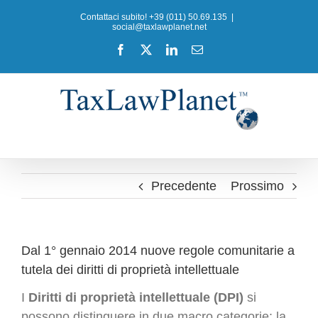
Salta
Contattaci subito! +39 (011) 50.69.135
|
al
social@taxlawplanet.net
contenuto
Facebook
X
LinkedIn
Email
Precedente
Prossimo
Dal 1° gennaio 2014 nuove regole comunitarie a
tutela dei diritti di proprietà intellettuale
I
Diritti di proprietà intellettuale (DPI)
si
possono distinguere in due macro categorie: la