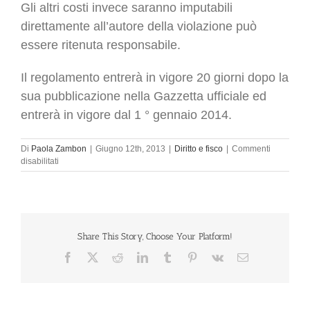
Gli altri costi invece saranno imputabili
direttamente all’autore della violazione può
essere ritenuta responsabile.
Il regolamento entrerà in vigore 20 giorni dopo la
sua pubblicazione nella Gazzetta ufficiale ed
entrerà in vigore dal 1 ° gennaio 2014.
Di
Paola Zambon
|
Giugno 12th, 2013
|
Diritto e fisco
|
Commenti
su
disabilitati
Dal
1°
gennaio
2014
nuove
regole
Share This Story, Choose Your Platform!
comunitarie
Facebook
X
Reddit
LinkedIn
Tumblr
Pinterest
Vk
Email
a
tutela
dei
diritti