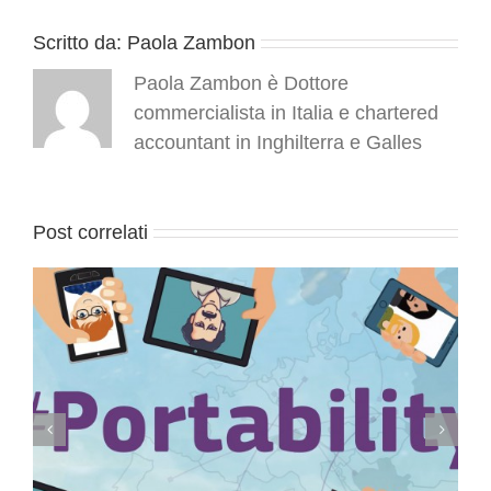
di
proprietà
Scritto da:
Paola Zambon
intellettuale
Paola Zambon è Dottore
commercialista in Italia e chartered
accountant in Inghilterra e Galles
Post correlati
Conservazione elettronica documenti a rilevanza
tributaria: termini