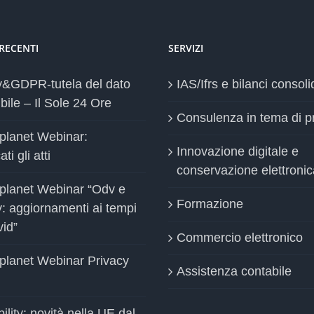
Europa
 RECENTI
SERVIZI
y&GDPR-tutela del dato
IAS/Ifrs e bilanci consoli
bile – Il Sole 24 Ore
Consulenza in tema di p
planet Webinar:
Innovazione digitale e
ti gli atti
conservazione elettronic
planet Webinar “Odv e
Formazione
y: aggiornamenti ai tempi
vid”
Commercio elettronico
planet Webinar Privacy
Assistenza contabile
ility: novità nella UE dal