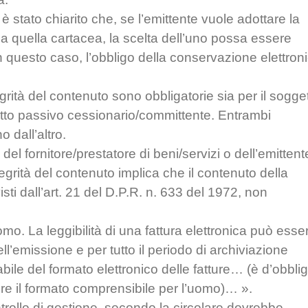
, è stato chiarito che, se l’emittente vuole adottare la
sca quella cartacea, la scelta dell’uno possa essere
in questo caso, l’obbligo della conservazione elettron
egrità del contenuto sono obbligatorie sia per il sogge
getto passivo cessionario/committente. Entrambi
 dall’altro.
à del fornitore/prestatore di beni/servizi o dell’emittent
tegrità del contenuto implica che il contenuto della
evisti dall’art. 21 del D.P.R. n. 633 del 1972, non
omo. La leggibilità di una fattura elettronica può esse
l’emissione e per tutto il periodo di archiviazione
ile del formato elettronico delle fatture… (è d’obbli
re il formato comprensibile per l’uomo)… ».
ontrollo di gestione, secondo la circolare dovrebbe