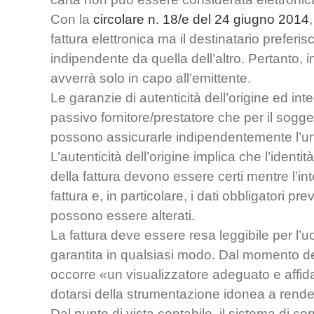
Con la
circolare n. 18/e del 24 giugno 2014
fattura elettronica ma il destinatario preferi
indipendente da quella dell’altro. Pertanto, 
avverrà solo in capo all’emittente.
Le garanzie di autenticità dell’origine ed int
passivo fornitore/prestatore che per il sog
possono assicurarle indipendentemente l’uno
L’autenticità dell’origine implica che l’identit
della fattura devono essere certi mentre l’in
fattura e, in particolare, i dati obbligatori pr
possono essere alterati.
La fattura deve essere resa leggibile per l’u
garantita in qualsiasi modo. Dal momento del
occorre «un visualizzatore adeguato e affidab
dotarsi della strumentazione idonea a rende
Dal punto di vista contabile, il sistema di c