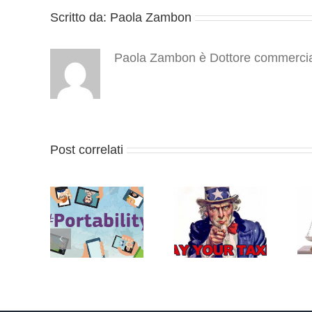
Scritto da:
Paola Zambon
Paola Zambon è Dottore commercialis
Post correlati
Conservazione
Controllo delle
ability:
elettronica
email dei
 nella UE
documenti a
lavoratori: datori
prile 2018
rilevanza
di lavoro più
tributaria: termini
cauti