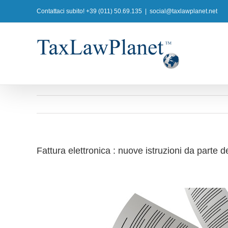
Salta
Contattaci subito! +39 (011) 50.69.135
|
social@taxlawplanet.net
al
contenuto
Fattura elettronica : nuove istruzioni da parte d