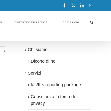
Facebook
X
LinkedIn
Email
ia
Internazionalizzazione
Pubblicazioni
Chi siamo
o
Dicono di noi
Servizi
Ias/Ifrs reporting package
Consulenza in tema di
privacy