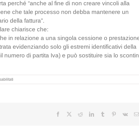
ta perché “anche al fine di non creare vincoli alla
i ritiene che tale processo non debba mantenere un
io della fattura”.
colare chiarisce che:
che in relazione a una singola cessione o prestazion
rata evidenziando solo gli estremi identificativi della
il numero di partita Iva) e può sostituire sia lo sconti
su
bilitati
Fattura
elettronica
:
nuove
istruzioni
da
Facebook
X
Reddit
LinkedIn
Tumblr
Pinterest
Vk
parte
dell’Agenzia
delle
Entrate