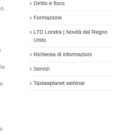
Diritto e fisco
io,
Formazione
LTD Londra | Novità dal Regno
Unito
e
Richiesta di informazioni
la
Servizi
Taxlawplanet webinar
so
a