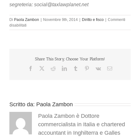
segreteria: social@taxlawplanet.net
Di
Paola Zambon
|
Novembre 9th, 2014
|
Diritto e fisco
|
Commenti
su
disabilitati
Fattura
elettronica
standard
europeo
(UBL
2.1)
Share This Story, Choose Your Platform!
Facebook
X
Reddit
LinkedIn
Tumblr
Pinterest
Vk
Email
Scritto da:
Paola Zambon
Paola Zambon è Dottore
commercialista in Italia e chartered
accountant in Inghilterra e Galles