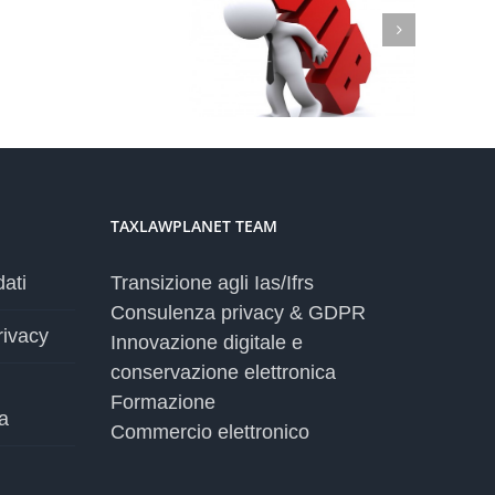
al
ati personali nei luoghi di
GDPR:
voro. Indicazioni per datori
lo
di lavoro
status
quo
in
Europa
TAXLAWPLANET TEAM
dati
Transizione agli Ias/Ifrs
Consulenza privacy & GDPR
rivacy
Innovazione digitale e
conservazione elettronica
Formazione
a
Commercio elettronico