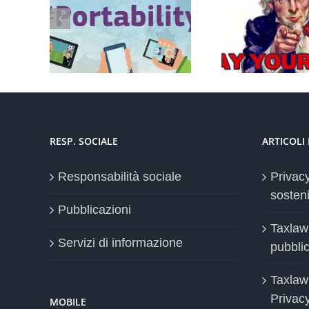
Conservazione elettronica
Controll
 nella UE
documenti a rilevanza
lavoratori
2018
tributaria: termini
RESP. SOCIALE
ARTICOLI
Responsabilità sociale
Privac
sosteni
Pubblicazioni
Taxlaw
Servizi di informazione
pubblica
Taxlaw
Privac
MOBILE