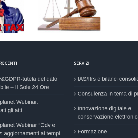
o delle email dei
D
: datori di lavoro
la
più cauti
 RECENTI
SERVIZI
y&GDPR-tutela del dato
IAS/Ifrs e bilanci consoli
bile – Il Sole 24 Ore
Consulenza in tema di p
planet Webinar:
Innovazione digitale e
ti gli atti
conservazione elettronic
planet Webinar “Odv e
Formazione
y: aggiornamenti ai tempi