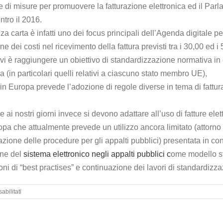
 di misure per promuovere la fatturazione elettronica ed il Par
ntro il 2016.
carta è infatti uno dei focus principali dell’Agenda digitale per
ne dei costi nel ricevimento della fattura previsti tra i 30,00 ed 
va vi è raggiungere un obiettivo di standardizzazione normativa in 
ica (in particolari quelli relativi a ciascuno stato membro UE),
in Europa prevede l’adozione di regole diverse in tema di fattura 
 ai nostri giorni invece si devono adattare all’uso di fatture elet
ropa che attualmente prevede un utilizzo ancora limitato (attorno
zione delle procedure per gli appalti pubblici) presentata in con
one del
sistema elettronico negli appalti pubblici c
ome modello st
oni di “best practises” e continuazione dei lavori di standardizz
su
bilitati
E-
procurement
|