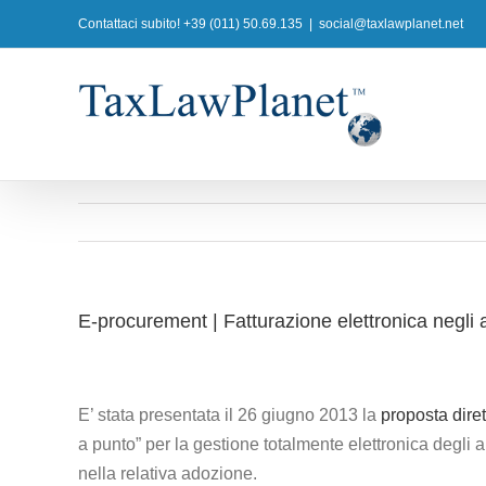
Salta
Contattaci subito! +39 (011) 50.69.135
|
social@taxlawplanet.net
al
contenuto
E-procurement | Fatturazione elettronica negli a
E’ stata presentata il 26 giugno 2013 la
proposta diret
a punto” per la gestione totalmente elettronica degli
nella relativa adozione.