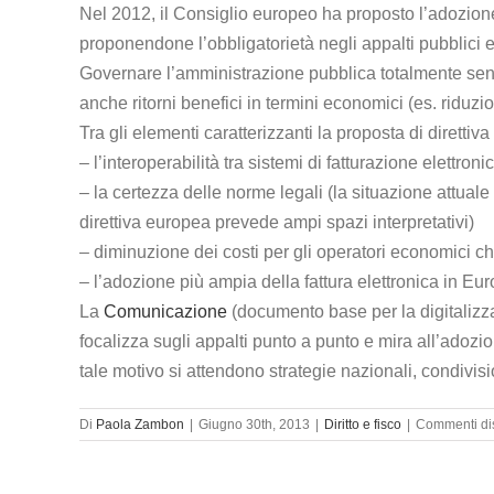
Nel 2012, il Consiglio europeo ha proposto l’adozione
proponendone l’obbligatorietà negli appalti pubblici e
Governare l’amministrazione pubblica totalmente senza 
anche ritorni benefici in termini economici (es. riduzio
Tra gli elementi caratterizzanti la proposta di diretti
– l’interoperabilità tra sistemi di fatturazione elettron
– la certezza delle norme legali (la situazione attuale 
direttiva europea prevede ampi spazi interpretativi)
– diminuzione dei costi per gli operatori economici che
– l’adozione più ampia della fattura elettronica in Eu
La
Comunicazione
(documento base per la digitalizza
focalizza sugli appalti punto a punto e mira all’adozi
tale motivo si attendono strategie nazionali, condivisi
Di
Paola Zambon
|
Giugno 30th, 2013
|
Diritto e fisco
|
Commenti disa