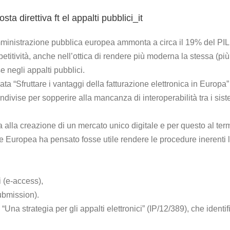
sta direttiva ft el appalti pubblici_it
mministrazione pubblica europea ammonta a circa il 19% del PIL 
etitività, anche nell’ottica di rendere più moderna la stessa (pi
 negli appalti pubblici.
 “Sfruttare i vantaggi della fatturazione elettronica in Europa
ndivise per sopperire alla mancanza di interoperabilità tra i sist
alla creazione di un mercato unico digitale e per questo al termi
 Europea ha pensato fosse utile rendere le procedure inerenti l
i (e-access),
submission).
na strategia per gli appalti elettronici” (IP/12/389), che identif