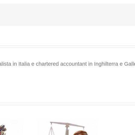
Fatturazione
elettronica
negli
appalti
pubblici:
proposta
una
nuova
direttiva
ta in Italia e chartered accountant in Inghilterra e Gall