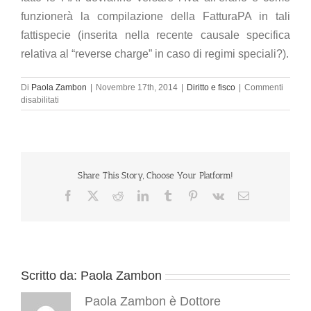
funzionerà la compilazione della FatturaPA in tali
fattispecie (inserita nella recente causale specifica
relativa al “reverse charge” in caso di regimi speciali?).
Di
Paola Zambon
|
Novembre 17th, 2014
|
Diritto e fisco
|
Commenti
su
disabilitati
Split
payment
e
fatturazione
elettronica
obbligatoria
Share This Story, Choose Your Platform!
(fatturaPA)
Facebook
X
Reddit
LinkedIn
Tumblr
Pinterest
Vk
Email
Scritto da:
Paola Zambon
Paola Zambon è Dottore