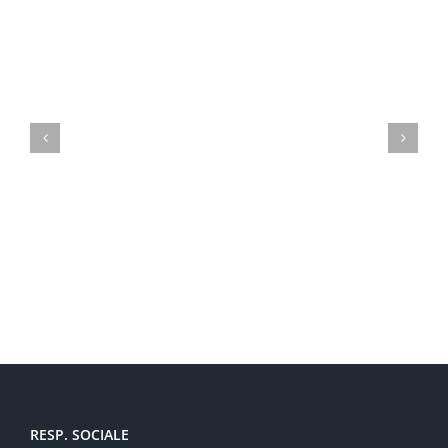
Imprese britanniche interessate a GDPR ed alla cyber
security
RESP. SOCIALE