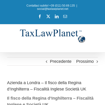
Salta
Contattaci subito! +39 (011) 50.69.135
|
al
social@taxlawplanet.net
contenuto
Facebook
X
LinkedIn
Email
Precedente
Prossimo
Azienda a Londra – Il fisco della Regina
d’Inghilterra – Fiscalità Inglese Società UK
Il fisco della Regina d’Inghilterra – Fiscalità
Inglese e Società UK