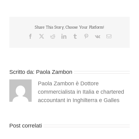
a
Londra
–
Il
fisco
Share This Story, Choose Your Platform!
della
Facebook
X
Reddit
LinkedIn
Tumblr
Pinterest
Vk
Email
Regina
d’Inghilterra
–
Fiscalità
Inglese
Società
Scritto da:
Paola Zambon
UK
Paola Zambon è Dottore
commercialista in Italia e chartered
accountant in Inghilterra e Galles
Post correlati