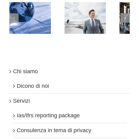
er
Registrazione
Costituzione
Yacht
Società a Londra
zazione
Chi siamo
Dicono di noi
Servizi
Ias/Ifrs reporting package
Consulenza in tema di privacy