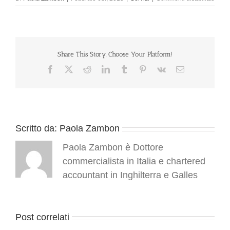
Fattu
elett
e
conse
digita
Share This Story, Choose Your Platform!
Facebook
X
Reddit
LinkedIn
Tumblr
Pinterest
Vk
Email
Scritto da:
Paola Zambon
Paola Zambon è Dottore
commercialista in Italia e chartered
accountant in Inghilterra e Galles
Post correlati