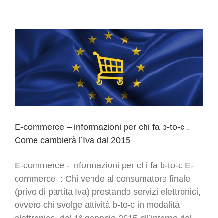
:
le
nuove
regole
Moss
annunciate
dall’Agenzia
delle
Entrate
E-commerce – informazioni per chi fa b-to-c .
Come cambierà l’Iva dal 2015
E-commerce - informazioni per chi fa b-to-c E-
commerce : Chi vende al consumatore finale
(privo di partita Iva) prestando servizi elettronici,
ovvero chi svolge attività b-to-c in modalità
elettronica, dal 1° gennaio 2015 all’interno del