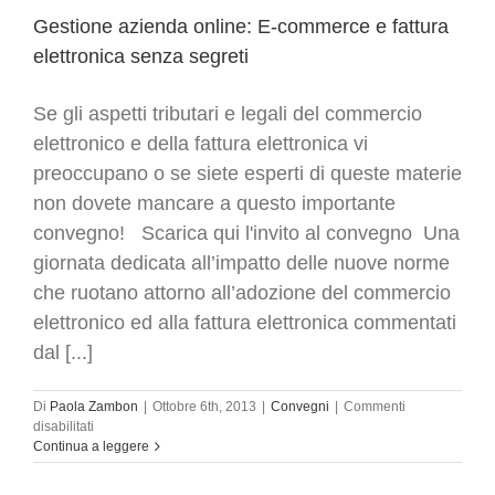
a
tutela
Gestione azienda online: E-commerce e fattura
del
elettronica senza segreti
consumatore
Se gli aspetti tributari e legali del commercio
elettronico e della fattura elettronica vi
preoccupano o se siete esperti di queste materie
non dovete mancare a questo importante
convegno! Scarica qui l'invito al convegno Una
giornata dedicata all’impatto delle nuove norme
che ruotano attorno all’adozione del commercio
elettronico ed alla fattura elettronica commentati
dal [...]
Di
Paola Zambon
|
Ottobre 6th, 2013
|
Convegni
|
Commenti
su
disabilitati
Gestione
Continua a leggere
azienda
online: