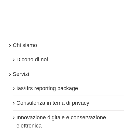
E-
commerce
e
fattura
elettronica
senza
segreti
Chi siamo
Dicono di noi
Servizi
Ias/Ifrs reporting package
Consulenza in tema di privacy
Innovazione digitale e conservazione
elettronica