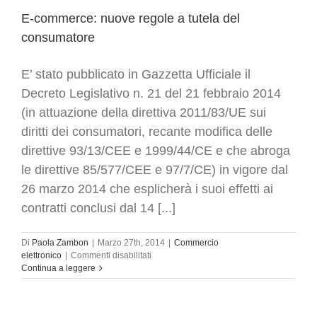
2015
E-commerce: nuove regole a tutela del
consumatore
E’ stato pubblicato in Gazzetta Ufficiale il
Decreto Legislativo n. 21 del 21 febbraio 2014
(in attuazione della direttiva 2011/83/UE sui
diritti dei consumatori, recante modifica delle
direttive 93/13/CEE e 1999/44/CE e che abroga
le direttive 85/577/CEE e 97/7/CE) in vigore dal
26 marzo 2014 che esplicherà i suoi effetti ai
contratti conclusi dal 14 [...]
Di
Paola Zambon
|
Marzo 27th, 2014
|
Commercio
su
elettronico
|
Commenti disabilitati
E-
Continua a leggere
commerce:
nuove
regole