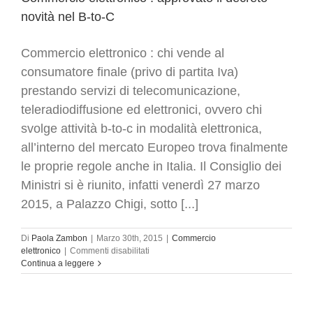
novità nel B-to-C
Commercio elettronico : chi vende al
consumatore finale (privo di partita Iva)
prestando servizi di telecomunicazione,
teleradiodiffusione ed elettronici, ovvero chi
svolge attività b-to-c in modalità elettronica,
all’interno del mercato Europeo trova finalmente
le proprie regole anche in Italia. Il Consiglio dei
Ministri si è riunito, infatti venerdì 27 marzo
2015, a Palazzo Chigi, sotto [...]
Di
Paola Zambon
|
Marzo 30th, 2015
|
Commercio
su
elettronico
|
Commenti disabilitati
Commercio
Continua a leggere
elettronico
:
approvato