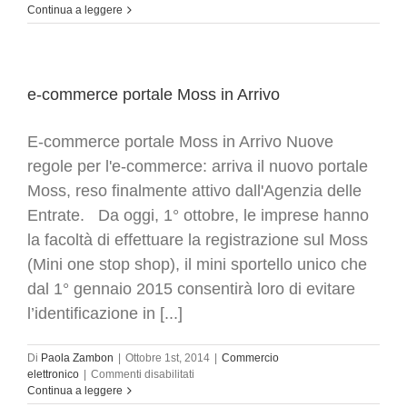
E-
Continua a leggere
books
e
servizi
elettronici:
le
e-commerce portale Moss in Arrivo
ultime
novità
E-commerce portale Moss in Arrivo Nuove
Iva
UE
regole per l'e-commerce: arriva il nuovo portale
Moss, reso finalmente attivo dall'Agenzia delle
Entrate. Da oggi, 1° ottobre, le imprese hanno
la facoltà di effettuare la registrazione sul Moss
(Mini one stop shop), il mini sportello unico che
dal 1° gennaio 2015 consentirà loro di evitare
l’identificazione in [...]
Di
Paola Zambon
|
Ottobre 1st, 2014
|
Commercio
su
elettronico
|
Commenti disabilitati
e-
Continua a leggere
commerce