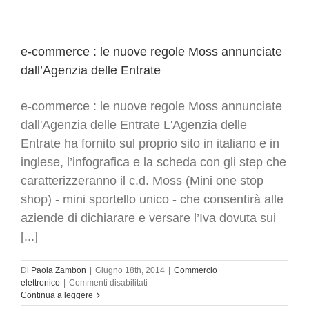
portale
Moss
in
Arrivo
e-commerce : le nuove regole Moss annunciate
dall’Agenzia delle Entrate
e-commerce : le nuove regole Moss annunciate
dall'Agenzia delle Entrate L'Agenzia delle
Entrate ha fornito sul proprio sito in italiano e in
inglese, l’infografica e la scheda con gli step che
caratterizzeranno il c.d. Moss (Mini one stop
shop) - mini sportello unico - che consentirà alle
aziende di dichiarare e versare l’Iva dovuta sui
[...]
Di
Paola Zambon
|
Giugno 18th, 2014
|
Commercio
su
elettronico
|
Commenti disabilitati
e-
Continua a leggere
commerce