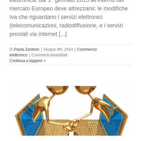
mercato Europeo deve attrezzarsi: le modifiche
Iva che riguardano i servizi elettronici
(telecomunicazioni, radiodiffusione, e i servizi
prestati via internet [...]
Di
Paola Zambon
|
Giugno 8th, 2014
|
Commercio
su
elettronico
|
Commenti disabilitati
E-
Continua a leggere
commerce
–
informazioni
per
chi
fa
b-
to-
c
.
Come
cambierà
l’Iva
dal