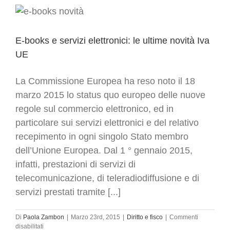
il
decreto
–
novità
nel
E-books e servizi elettronici: le ultime novità Iva
B-
UE
to-
C
La Commissione Europea ha reso noto il 18
marzo 2015 lo status quo europeo delle nuove
regole sul commercio elettronico, ed in
particolare sui servizi elettronici e del relativo
recepimento in ogni singolo Stato membro
dell’Unione Europea. Dal 1 ° gennaio 2015,
infatti, prestazioni di servizi di
telecomunicazione, di teleradiodiffusione e di
servizi prestati tramite [...]
Di
Paola Zambon
|
Marzo 23rd, 2015
|
Diritto e fisco
|
Commenti
su
disabilitati