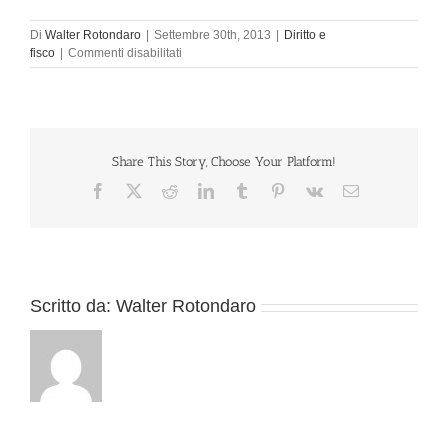
Di
Walter Rotondaro
|
Settembre 30th, 2013
|
Diritto e
su
fisco
|
Commenti disabilitati
IVA
ITALIANA:
Dal
1°
ottobre
aumenta
Share This Story, Choose Your Platform!
l’aliquota
Facebook
X
Reddit
LinkedIn
Tumblr
Pinterest
Vk
Email
ordinaria
IVA
dal
21%
al
22%
Scritto da:
Walter Rotondaro