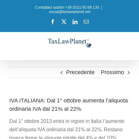
Salta
Contattaci subito! +39 (011) 50.69.135
|
al
social@taxlawplanet.net
contenuto
Facebook
X
LinkedIn
Email
Precedente
Prossimo
IVA ITALIANA: Dal 1° ottobre aumenta l’aliquota
ordinaria IVA dal 21% al 22%
Dal 1° ottobre 2013 entra in vigore in Italia l’aumento
dell’aliquota IVA ordinaria dal 21% al 22%. Restano
invece ferme le aliquote ridotte del 4% e del 10%.