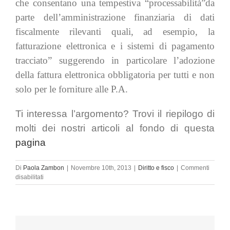
che consentano una tempestiva “processabilità”da
parte dell’amministrazione finanziaria di dati
fiscalmente rilevanti quali, ad esempio, la
fatturazione elettronica e i sistemi di pagamento
tracciato”
suggerendo in particolare l’adozione
della fattura elettronica obbligatoria per tutti e non
solo per le forniture alle P.A.
Ti interessa l’argomento? Trovi il riepilogo di
molti dei nostri articoli al fondo di questa
pagina
Di
Paola Zambon
|
Novembre 10th, 2013
|
Diritto e fisco
|
Commenti
su
disabilitati
Fattura
elettronica:
emanate
le
linee