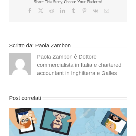
guida
Share This Story, Choose Your Platform!
per
Facebook
X
Reddit
LinkedIn
Tumblr
Pinterest
Vk
Email
le
Pubbliche
Amministrazioni
Scritto da:
Paola Zambon
Paola Zambon è Dottore
commercialista in Italia e chartered
accountant in Inghilterra e Galles
Post correlati