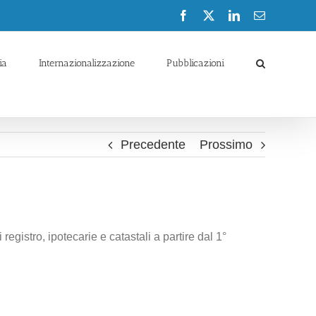
Facebook
X
LinkedIn
Email
ia
Internazionalizzazione
Pubblicazioni
Precedente
Prossimo
egistro, ipotecarie e catastali a partire dal 1°