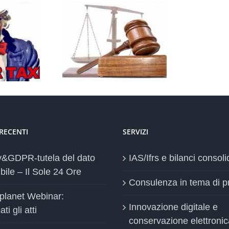
o delle email dei
D
: datori di lavoro
la
più cauti
 RECENTI
SERVIZI
y&GDPR-tutela del dato
IAS/Ifrs e bilanci consoli
bile – Il Sole 24 Ore
Consulenza in tema di p
planet Webinar:
Innovazione digitale e
ti gli atti
conservazione elettronic