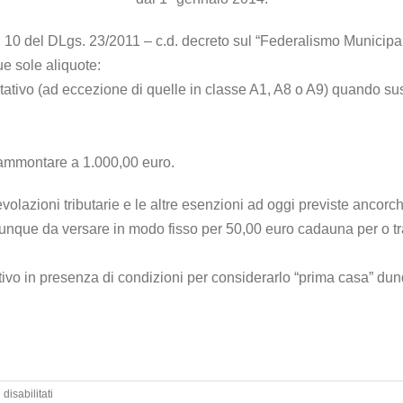
. 10 del DLgs. 23/2011 – c.d. decreto sul “Federalismo Municipale
ue sole aliquote:
itativo (ad eccezione di quelle in classe A1, A8 o A9) quando su
à ammontare a 1.000,00 euro.
volazioni tributarie e le altre esenzioni ad oggi previste ancorc
munque da versare in modo fisso per 50,00 euro cadauna per o tr
tivo in presenza di condizioni per considerarlo “prima casa” d
su
isabilitati