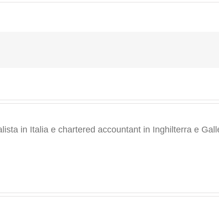
Commercialista
online
–
Imposta
di
registro:
da
168,00
a
200,00
euro
da
gennaio
2014
ta in Italia e chartered accountant in Inghilterra e Gall