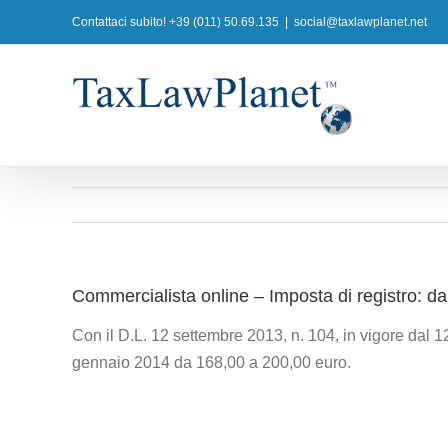
Salta
Contattaci subito! +39 (011) 50.69.135
|
social@taxlawplanet.net
al
contenuto
Commercialista online – Imposta di registro: 
Con il D.L. 12 settembre 2013, n. 104, in vigore dal 12
gennaio 2014 da 168,00 a 200,00 euro.