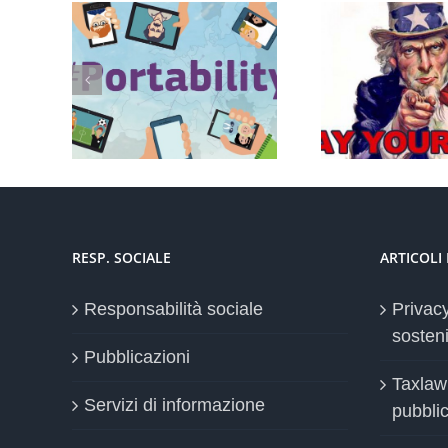
Conservazione elettronica
Controll
 nella UE
documenti a rilevanza
lavoratori
2018
tributaria: termini
RESP. SOCIALE
ARTICOLI
Responsabilità sociale
Privac
sosteni
Pubblicazioni
Taxlaw
Servizi di informazione
pubblica