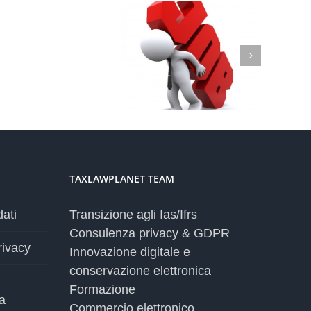
La
mappa
dell’adeguamento
al
ati personali nei luoghi di
GDPR:
voro. Indicazioni per datori
lo
di lavoro
status
quo
in
Europa
TAXLAWPLANET TEAM
dati
Transizione agli Ias/Ifrs
Consulenza privacy & GDPR
rivacy
Innovazione digitale e
conservazione elettronica
Formazione
a
Commercio elettronico