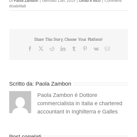
Di
Paola Zambon
|
Gennaio 13th, 2015
|
Diritto e fisco
|
Commenti
su
disabilitati
Nuove
regole
tecniche
per
i
documenti
Share This Story, Choose Your Platform!
informatici
Facebook
X
Reddit
LinkedIn
Tumblr
Pinterest
Vk
Email
della
Pubblica
Amministrazione
Scritto da:
Paola Zambon
Paola Zambon è Dottore
commercialista in Italia e chartered
accountant in Inghilterra e Galles
Post correlati