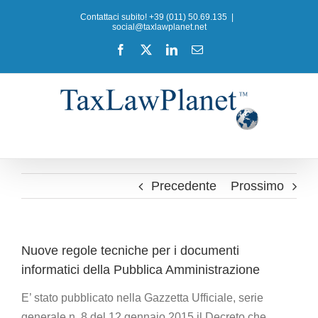
Salta
Contattaci subito! +39 (011) 50.69.135
|
al
social@taxlawplanet.net
contenuto
Facebook
X
LinkedIn
Email
Precedente
Prossimo
Nuove regole tecniche per i documenti
informatici della Pubblica Amministrazione
E’ stato pubblicato nella Gazzetta Ufficiale, serie
generale n. 8 del 12 gennaio 2015 il Decreto che