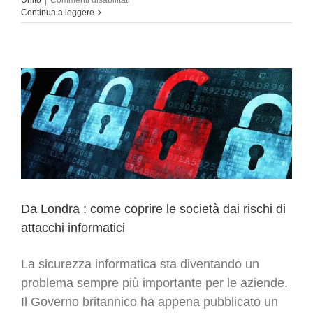
Unito
|
Commenti disabilitati
Londra:
Continua a leggere
meta
per
crescere
Da Londra : come coprire le società dai rischi di
attacchi informatici
La sicurezza informatica sta diventando un
problema sempre più importante per le aziende.
Il Governo britannico ha appena pubblicato un