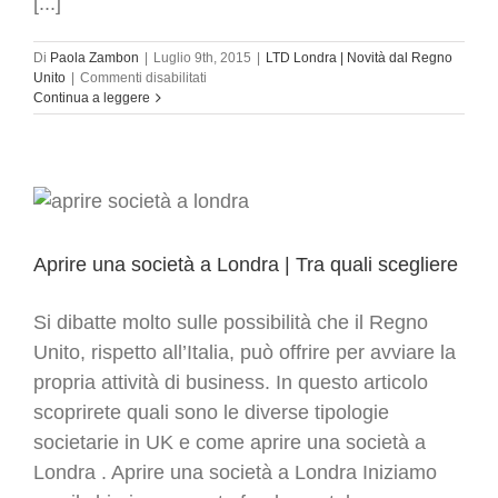
[...]
Di
Paola Zambon
|
Luglio 9th, 2015
|
LTD Londra | Novità dal Regno
su
Unito
|
Commenti disabilitati
Londra:
Continua a leggere
come
una
Ferrari
il
Regno
Unito
batte
qualsiasi
Aprire una società a Londra | Tra quali scegliere
altra
meta
europea
Si dibatte molto sulle possibilità che il Regno
Unito, rispetto all’Italia, può offrire per avviare la
propria attività di business. In questo articolo
scoprirete quali sono le diverse tipologie
societarie in UK e come aprire una società a
Londra . Aprire una società a Londra Iniziamo