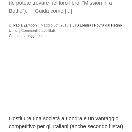
(le potete trovare nel loro libro, “Mission in a
Bottle”). Guida come [...]
Di
Paola Zambon
|
Maggio 5th, 2015
|
LTD Londra | Novità dal Regno
su
Unito
|
Commenti disabilitati
Costruire
Continua a leggere
business
di
successo
|
10
regole
da
tenere
a
mente
Costituire una società a Londra è un vantaggio
competitivo per gli Italiani (anche secondo l’Istat)