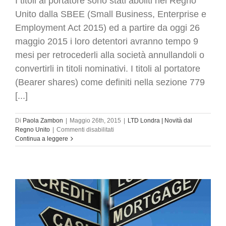
I titoli al portatore sono stati aboliti nel Regno
Unito dalla SBEE (Small Business, Enterprise e
Employment Act 2015) ed a partire da oggi 26
maggio 2015 i loro detentori avranno tempo 9
mesi per retrocederli alla società annullandoli o
convertirli in titoli nominativi. I titoli al portatore
(Bearer shares) come definiti nella sezione 779
[...]
Di
Paola Zambon
|
Maggio 26th, 2015
|
LTD Londra | Novità dal
su
Regno Unito
|
Commenti disabilitati
Titoli
Continua a leggere
al
portatore
aboliti
nel
Regno
Unito