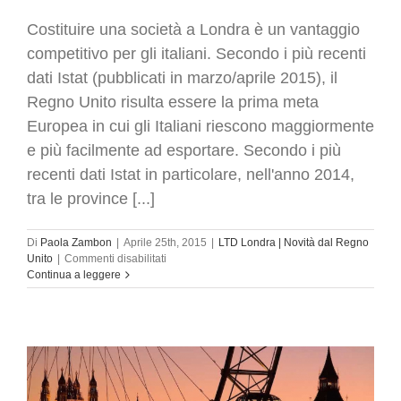
Costituire una società a Londra è un vantaggio
competitivo per gli italiani. Secondo i più recenti
dati Istat (pubblicati in marzo/aprile 2015), il
Regno Unito risulta essere la prima meta
Europea in cui gli Italiani riescono maggiormente
e più facilmente ad esportare. Secondo i più
recenti dati Istat in particolare, nell'anno 2014,
tra le province [...]
Di
Paola Zambon
|
Aprile 25th, 2015
|
LTD Londra | Novità dal Regno
su
Unito
|
Commenti disabilitati
Costituire
Continua a leggere
una
società
a
Londra
è
un
vantaggio