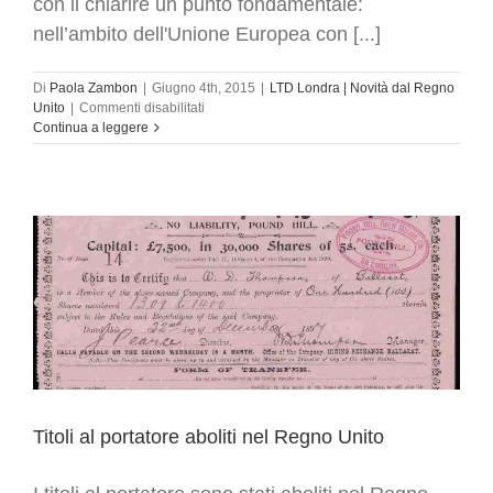
con il chiarire un punto fondamentale:
nell’ambito dell'Unione Europea con [...]
Di
Paola Zambon
|
Giugno 4th, 2015
|
LTD Londra | Novità dal Regno
su
Unito
|
Commenti disabilitati
Aprire
Continua a leggere
una
società
a
Londra
|
Tra
quali
scegliere
Titoli al portatore aboliti nel Regno Unito