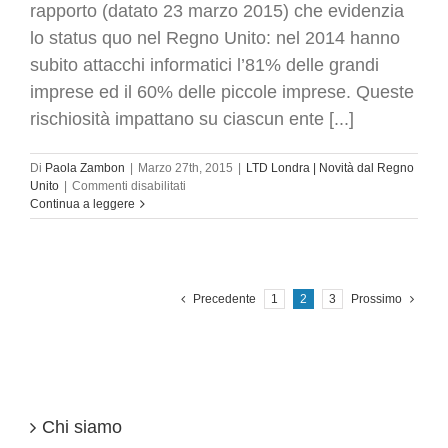
rapporto (datato 23 marzo 2015) che evidenzia
lo status quo nel Regno Unito: nel 2014 hanno
subito attacchi informatici l’81% delle grandi
imprese ed il 60% delle piccole imprese. Queste
rischiosità impattano su ciascun ente [...]
Di
Paola Zambon
|
Marzo 27th, 2015
|
LTD Londra | Novità dal Regno
su
Unito
|
Commenti disabilitati
Da
Continua a leggere
Londra
:
come
coprire
le
Precedente
1
2
3
Prossimo
società
dai
rischi
di
attacchi
informatici
Chi siamo