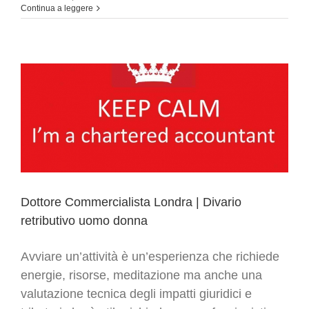
Dottore
Continua a leggere
Commercialista
a
Londra:
i
nuovi
codici
di
condotta
Dottore Commercialista Londra | Divario
retributivo uomo donna
Avviare un’attività è un’esperienza che richiede
energie, risorse, meditazione ma anche una
valutazione tecnica degli impatti giuridici e