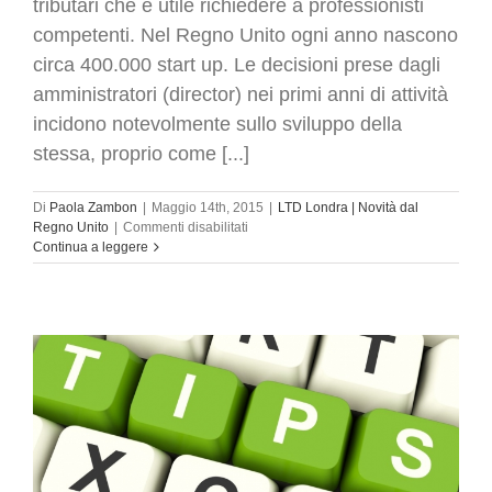
tributari che è utile richiedere a professionisti
competenti. Nel Regno Unito ogni anno nascono
circa 400.000 start up. Le decisioni prese dagli
amministratori (director) nei primi anni di attività
incidono notevolmente sullo sviluppo della
stessa, proprio come [...]
Di
Paola Zambon
|
Maggio 14th, 2015
|
LTD Londra | Novità dal
su
Regno Unito
|
Commenti disabilitati
Dottore
Continua a leggere
Commercialista
Londra
|
Divario
retributivo
uomo
donna