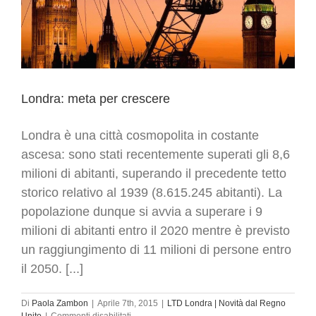
competitivo
per
gli
Italiani
(anche
secondo
l’Istat)
Londra: meta per crescere
Londra è una città cosmopolita in costante
ascesa: sono stati recentemente superati gli 8,6
milioni di abitanti, superando il precedente tetto
storico relativo al 1939 (8.615.245 abitanti). La
popolazione dunque si avvia a superare i 9
milioni di abitanti entro il 2020 mentre è previsto
un raggiungimento di 11 milioni di persone entro
il 2050. [...]
Di
Paola Zambon
|
Aprile 7th, 2015
|
LTD Londra | Novità dal Regno
su