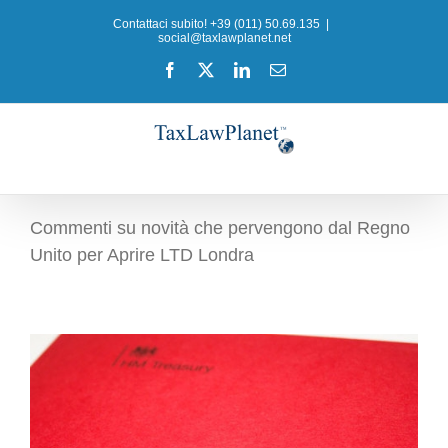
Salta
Contattaci subito! +39 (011) 50.69.135
|
al
social@taxlawplanet.net
contenuto
Facebook
X
LinkedIn
Email
Commenti su novità che pervengono dal Regno
Unito per Aprire LTD Londra