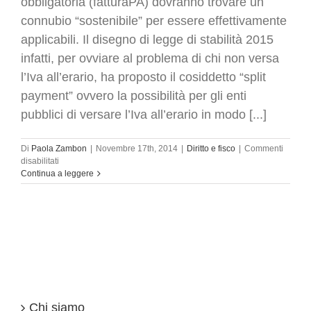
obbligatoria (fatturaPA) dovranno trovare un
connubio “sostenibile” per essere effettivamente
applicabili. Il disegno di legge di stabilità 2015
infatti, per ovviare al problema di chi non versa
l’Iva all’erario, ha proposto il cosiddetto “split
payment” ovvero la possibilità per gli enti
pubblici di versare l’Iva all’erario in modo [...]
Di
Paola Zambon
|
Novembre 17th, 2014
|
Diritto e fisco
|
Commenti
su
disabilitati
Split
Continua a leggere
payment
e
fatturazione
elettronica
obbligatoria
(fatturaPA)
Chi siamo