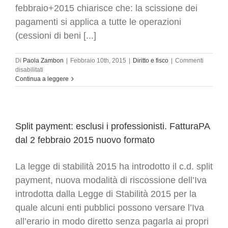
febbraio+2015 chiarisce che: la scissione dei
pagamenti si applica a tutte le operazioni
(cessioni di beni [...]
Di
Paola Zambon
|
Febbraio 10th, 2015
|
Diritto e fisco
|
Commenti
su
disabilitati
Split
Continua a leggere
payment
chi
è
assoggettato
–
Split payment: esclusi i professionisti. FatturaPA
Circolare
dal 2 febbraio 2015 nuovo formato
Chiarisce
La legge di stabilità 2015 ha introdotto il c.d. split
payment, nuova modalità di riscossione dell’Iva
introdotta dalla Legge di Stabilità 2015 per la
quale alcuni enti pubblici possono versare l’Iva
all’erario in modo diretto senza pagarla ai propri