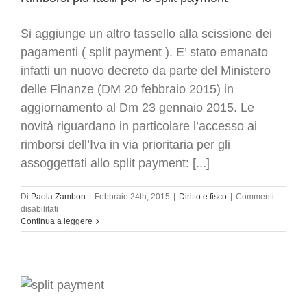
Si aggiunge un altro tassello alla scissione dei
pagamenti ( split payment ). E’ stato emanato
infatti un nuovo decreto da parte del Ministero
delle Finanze (DM 20 febbraio 2015) in
aggiornamento al Dm 23 gennaio 2015. Le
novità riguardano in particolare l’accesso ai
rimborsi dell’Iva in via prioritaria per gli
assoggettati allo split payment: [...]
Di
Paola Zambon
|
Febbraio 24th, 2015
|
Diritto e fisco
|
Commenti
su
disabilitati
Rimborsi
Continua a leggere
più
facili
per
lo
split
payment