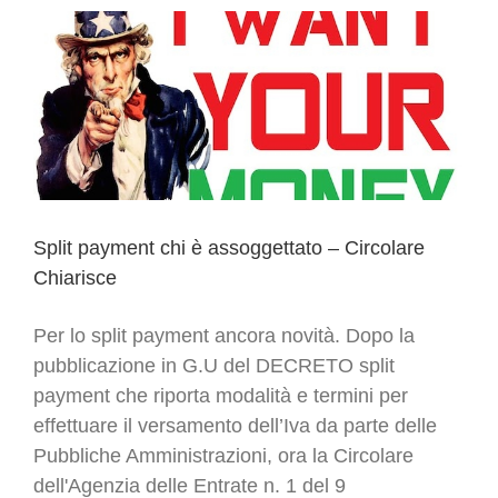
per
la
fattura
elettronica
e
la
piattaforma
dei
crediti
Split payment chi è assoggettato – Circolare
Chiarisce
Per lo split payment ancora novità. Dopo la
pubblicazione in G.U del DECRETO split
payment che riporta modalità e termini per
effettuare il versamento dell’Iva da parte delle
Pubbliche Amministrazioni, ora la Circolare
dell'Agenzia delle Entrate n. 1 del 9