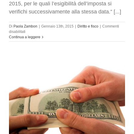
2015, per le quali l’esigibilità dell’imposta si
verifichi successivamente alla stessa data.” [...]
Di
Paola Zambon
|
Gennaio 13th, 2015
|
Diritto e fisco
|
Commenti
su
disabilitati
Split
Continua a leggere
payment:
le
nuove
precisazioni
dal
Fisco