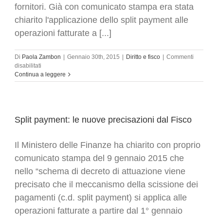
fornitori. Già con comunicato stampa era stata
chiarito l'applicazione dello split payment alle
operazioni fatturate a [...]
Di
Paola Zambon
|
Gennaio 30th, 2015
|
Diritto e fisco
|
Commenti
su
disabilitati
Split
Continua a leggere
payment:
esclusi
i
professionisti.
FatturaPA
Split payment: le nuove precisazioni dal Fisco
dal
2
Il Ministero delle Finanze ha chiarito con proprio
febbraio
2015
comunicato stampa del 9 gennaio 2015 che
nuovo
nello “schema di decreto di attuazione viene
formato
precisato che il meccanismo della scissione dei
pagamenti (c.d. split payment) si applica alle
operazioni fatturate a partire dal 1° gennaio