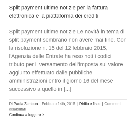
Split payment ultime notizie per la fattura
elettronica e la piattaforma dei crediti
Split payment ultime notizie Le novità in tema di
split payment sembrano non avere mai fine. Con
la risoluzione n. 15 del 12 febbraio 2015,
l'Agenzia delle Entrate ha reso noti i codici
tributo per il versamento dell’imposta sul valore
aggiunto effettuato dalle pubbliche
amministrazioni entro il giorno 16 del mese
successivo a quello in [...]
Di
Paola Zambon
|
Febbraio 14th, 2015
|
Diritto e fisco
|
Commenti
su
disabilitati
Split
Continua a leggere
payment
ultime
notizie